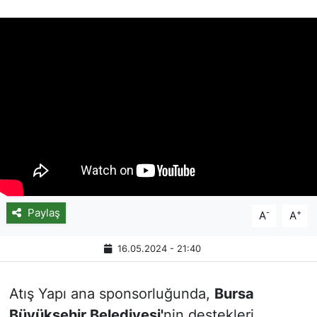
Paylaş
-
+
A
A
16.05.2024 - 21:40
Atış Yapı ana sponsorluğunda,
Bursa
Büyükşehir Belediyesi'
nin destekleri