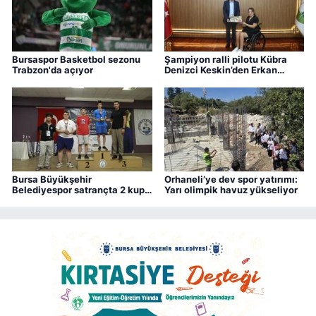
Bursaspor Basketbol sezonu
Şampiyon ralli pilotu Kübra
Trabzon'da açıyor
Denizci Keskin’den Erkan
Aydın’a ziyaret
Bursa Büyükşehir
Orhaneli’ye dev spor yatırımı:
Belediyespor satrançta 2 kupa
Yarı olimpik havuz yükseliyor
kazandı