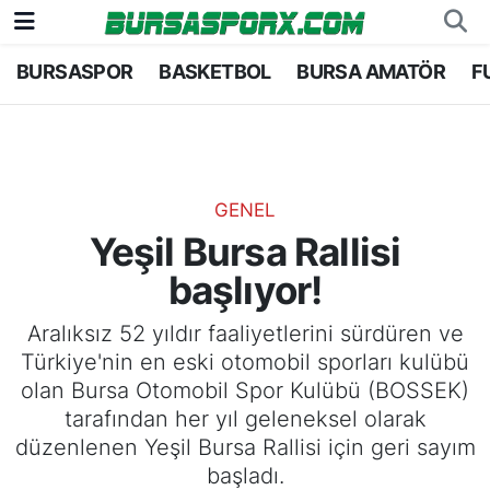
BURSASPOR
BASKETBOL
BURSA AMATÖR
F
Bursaspor
Bursa Nöbetçi Eczaneler
Futbol
Bursa Hava Durumu
Basketbol
Bursa Namaz Vakitleri
GENEL
Yeşil Bursa Rallisi
Bursa Amatör
Bursa Trafik Yoğunluk Haritası
başlıyor!
Hentbol
TFF 2.Lig Kırmızı Grup Puan Durumu ve Fikstü
Aralıksız 52 yıldır faaliyetlerini sürdüren ve
Türkiye'nin en eski otomobil sporları kulübü
Voleybol
Tüm Manşetler
olan Bursa Otomobil Spor Kulübü (BOSSEK)
tarafından her yıl geleneksel olarak
Genel
Son Dakika Haberleri
düzenlenen Yeşil Bursa Rallisi için geri sayım
başladı.
Haber Arşivi