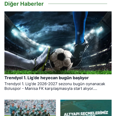
Diğer Haberler
Trendyol 1. Lig’de heyecan bugün başlıyor
Trendyol 1. Lig'de 2026-2027 sezonu bugün oynanacak
Boluspor - Manisa FK karşılaşmasıyla start alıyor.
Bursaspor ise ligin ilk haftasında pazar günü deplasmanda
Bodrum FK ile kozlarını paylaşacak.