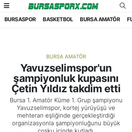
BURSASPOR
BASKETBOL
BURSA AMATÖR
F
Bursaspor
Bursa Nöbetçi Eczaneler
Futbol
Bursa Hava Durumu
Basketbol
Bursa Namaz Vakitleri
BURSA AMATÖR
Yavuzselimspor'un
Bursa Amatör
Bursa Trafik Yoğunluk Haritası
şampiyonluk kupasını
Hentbol
TFF 1.Lig Puan Durumu ve Fikstür
Çetin Yıldız takdim etti
Voleybol
Tüm Manşetler
Bursa 1. Amatör Küme 1. Grup şampiyonu
Yavuzselimspor, kortej yürüyüşü ve
Genel
Son Dakika Haberleri
mehteran eşliğinde gerçekleştirdiği
organizasyonla şampiyonluğunu büyük
Haber Arşivi
coşku içinde kutladı.