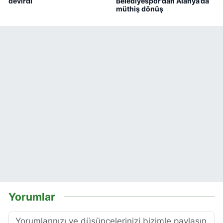
devirdi
Belediyespor’dan Alanya’da
müthiş dönüş
Yorumlar