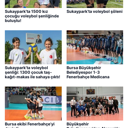
Sukaypark’ta 1500 kız
Sukaypark’ta voleybol şöleni
çocuğu voleybol şenliğinde
buluştu!
Sukaypark’ta voleybol
Bursa Büyükşehir
şenliği: 1300 çocuk taş-
Belediyespor 1-3
kağıt-makas ile sahaya çıktı!
Fenerbahçe Medicana
Bursa ekibi Fenerbahçe’yi
Büyükşehir