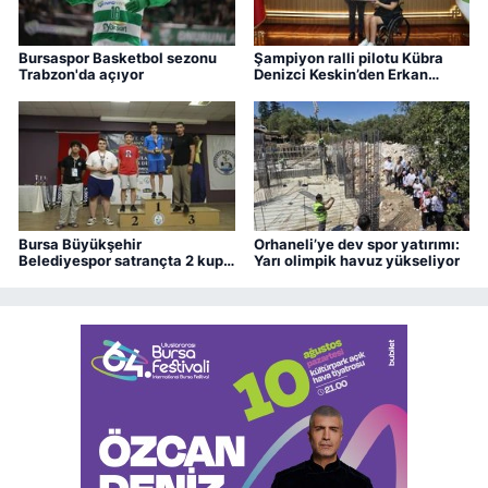
Bursaspor Basketbol sezonu
Şampiyon ralli pilotu Kübra
Trabzon'da açıyor
Denizci Keskin’den Erkan
Aydın’a ziyaret
Bursa Büyükşehir
Orhaneli’ye dev spor yatırımı:
Belediyespor satrançta 2 kupa
Yarı olimpik havuz yükseliyor
kazandı