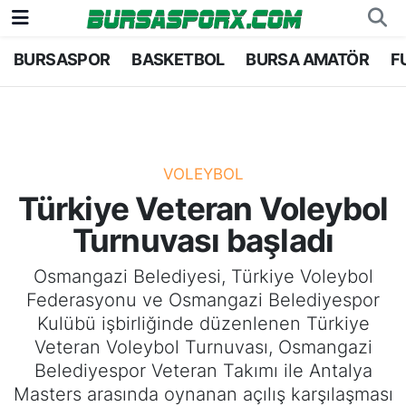
BURSASPOR
BASKETBOL
BURSA AMATÖR
F
Bursaspor
Bursa Nöbetçi Eczaneler
Futbol
Bursa Hava Durumu
Basketbol
Bursa Namaz Vakitleri
VOLEYBOL
Türkiye Veteran Voleybol
Bursa Amatör
Bursa Trafik Yoğunluk Haritası
Turnuvası başladı
Hentbol
TFF 2.Lig Kırmızı Grup Puan Durumu ve Fikstü
Osmangazi Belediyesi, Türkiye Voleybol
Federasyonu ve Osmangazi Belediyespor
Voleybol
Tüm Manşetler
Kulübü işbirliğinde düzenlenen Türkiye
Veteran Voleybol Turnuvası, Osmangazi
Genel
Son Dakika Haberleri
Belediyespor Veteran Takımı ile Antalya
Masters arasında oynanan açılış karşılaşması
Haber Arşivi