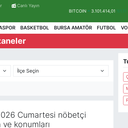
r
Canlı Yayın
BITCOIN
3.101.414,01
%1.11
DOLAR
47,7436
%0.18
ASPOR
BASKETBOL
BURSA AMATÖR
FUTBOL
VO
EURO
55,2510
%0.32
zaneler
STERLİN
64,4811
%0.38
GRAM ALTIN
6660.55
%0.0
T
BİST100
13.779
%-14
026 Cumartesi nöbetçi
n ve konumları