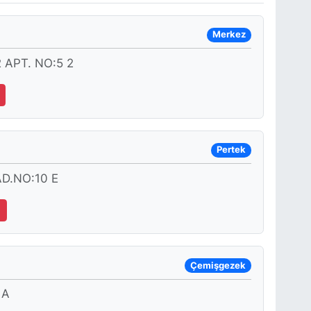
Merkez
APT. NO:5 2
Pertek
D.NO:10 E
7
Çemişgezek
 A