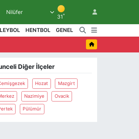
Nilüfer
°
31
LEYBOL
HENTBOL
GENEL
3
unceli Diğer İlçeler
Çemişgezek
Hozat
Mazgirt
Merkez
Nazimiye
Ovacik
Pertek
Pülümür