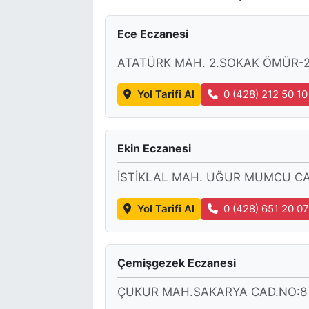
Ece Eczanesi
ATATÜRK MAH. 2.SOKAK ÖMÜR-2 
Yol Tarifi Al
0 (428) 212 50 10
Ekin Eczanesi
İSTİKLAL MAH. UĞUR MUMCU CA
Yol Tarifi Al
0 (428) 651 20 0
Çemişgezek Eczanesi
ÇUKUR MAH.SAKARYA CAD.NO:8