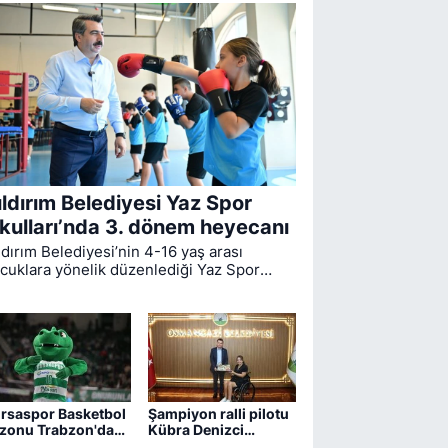
ıldırım Belediyesi Yaz Spor
kulları’nda 3. dönem heyecanı
ldırım Belediyesi’nin 4-16 yaş arası
cuklara yönelik düzenlediği Yaz Spor
ulları’nda ikinci dönem sona ererken,
üncü dönem eğitimleri için kayıt süreci
vam ediyor.
rsaspor Basketbol
Şampiyon ralli pilotu
zonu Trabzon'da
Kübra Denizci
ıyor
Keskin’den Erkan