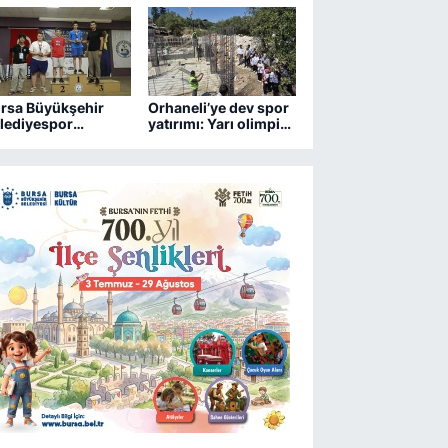
Aydın’a ziyaret
rsa Büyükşehir
Orhaneli’ye dev spor
lediyespor
yatırımı: Yarı olimpik
trançta 2 kupa
havuz yükseliyor
zandı