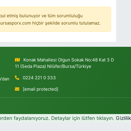
bul etmiş bulunuyor ve tüm sorumluluğu
ursasporx.com hiçbir şekilde sorumlu tutulamaz.
Konak Mahallesi Olgun Sokak No:48 Kat 3 D
11 (Seda Plaza) Nilüfer/Bursa/Türkiye
0224 221 0 333
a'dan
[email protected]
erden faydalanıyoruz. Detaylar için lütfen tıklayın.
Gizlili