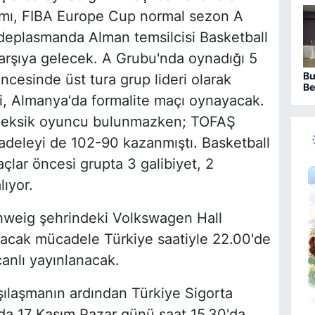
mı, FIBA Europe Cup normal sezon A
 deplasmanda Alman temsilcisi Basketball
arşıya gelecek. A Grubu'nda oynadığı 5
Bu
cesinde üst tura grup lideri olarak
Be
sa
i, Almanya'da formalite maçı oynayacak.
ka
si eksik oyuncu bulunmazken; TOFAŞ
adeleyi de 102-90 kazanmıştı. Basketball
ar öncesi grupta 3 galibiyet, 2
lıyor.
weig şehrindeki Volkswagen Hall
cak mücadele Türkiye saatiyle 22.00'de
anlı yayınlanacak.
ılaşmanın ardından Türkiye Sigorta
nda 17 Kasım Pazar günü saat 15.30'da