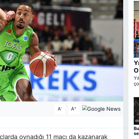
Y
O
Yı
ço
Ok
üç
de
-
+
A
A
Bu
se
arda oynadığı 11 maçı da kazanarak
aç