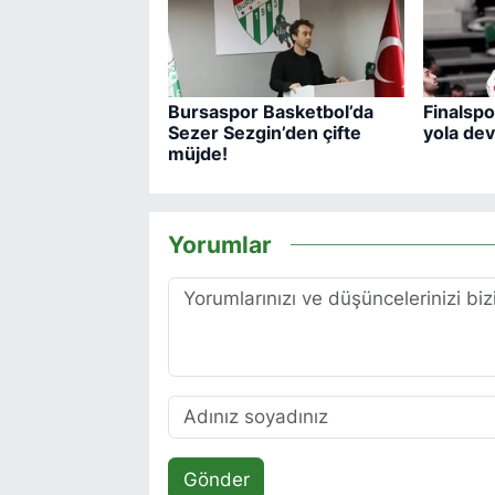
Bursaspor Basketbol’da
Finalspor
Sezer Sezgin’den çifte
yola de
müjde!
Yorumlar
Gönder