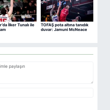
’da İlker Tunalı ile
TOFAŞ pota altına tanıdık
vam
duvar: Jamuni McNeace