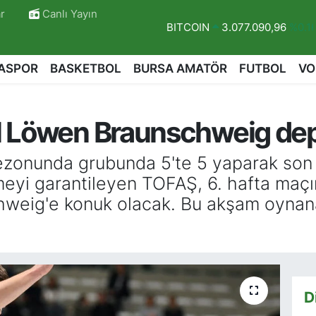
BITCOIN
3.077.090,96
%0.1
r
Canlı Yayın
DOLAR
47,6006
%0.06
EURO
55,0250
%0.02
ASPOR
BASKETBOL
BURSA AMATÖR
FUTBOL
VO
STERLİN
64,2398
%0.2
GRAM ALTIN
6500.87
%0.12
l Löwen Braunschweig de
BİST100
13.799
%70
zonunda grubunda 5'te 5 yaparak son
elmeyi garantileyen TOFAŞ, 6. hafta m
r
hweig'e konuk olacak. Bu akşam oynan
D