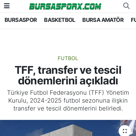
BURSASPOR
BASKETBOL
BURSA AMATÖR
F
Bursaspor
Bursa Nöbetçi Eczaneler
Futbol
Bursa Hava Durumu
Basketbol
Bursa Namaz Vakitleri
FUTBOL
TFF, transfer ve tescil
Bursa Amatör
Bursa Trafik Yoğunluk Haritası
dönemlerini açıkladı
Hentbol
TFF 1.Lig Puan Durumu ve Fikstür
Türkiye Futbol Federasyonu (TFF) Yönetim
Kurulu, 2024-2025 futbol sezonuna ilişkin
Voleybol
Tüm Manşetler
transfer ve tescil dönemlerini belirledi.
Genel
Son Dakika Haberleri
Haber Arşivi