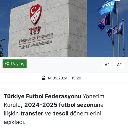
Paylaş
-
+
A
A
14.05.2024 - 15:20
Türkiye Futbol Federasyonu
Yönetim
Kurulu,
2024-2025 futbol sezonu
na
ilişkin
transfer
ve
tescil
dönemlerini
açıkladı.