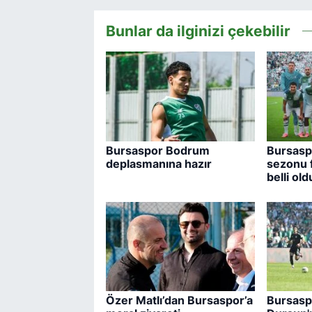
Bunlar da ilginizi çekebilir
Bursaspor Bodrum
Bursasp
deplasmanına hazır
sezonu 
belli old
Özer Matlı’dan Bursaspor’a
Bursas