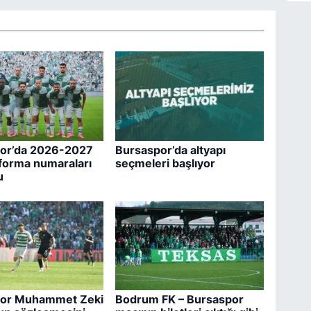
or’da 2026-2027
Bursaspor’da altyapı
forma numaraları
seçmeleri başlıyor
u
por Muhammet Zeki
Bodrum FK – Bursaspor