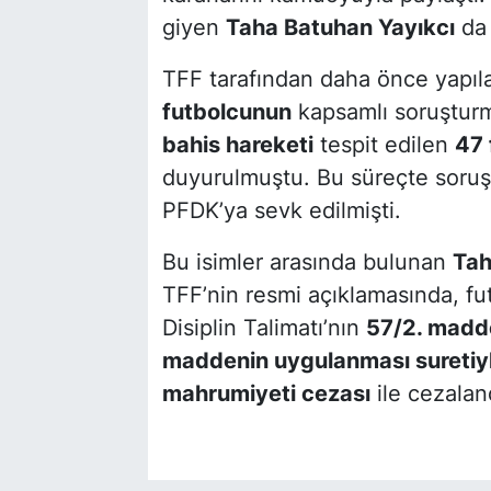
giyen
Taha Batuhan Yayıkcı
da 
TFF tarafından daha önce yapıl
futbolcunun
kapsamlı soruşturm
bahis hareketi
tespit edilen
47 
duyurulmuştu. Bu süreçte soru
PFDK’ya sevk edilmişti.
Bu isimler arasında bulunan
Tah
TFF’nin resmi açıklamasında, f
Disiplin Talimatı’nın
57/2. madd
maddenin uygulanması suretiy
mahrumiyeti cezası
ile cezaland