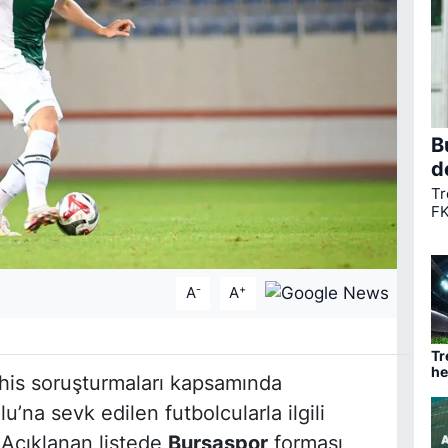
B
d
Tr
FK
ta
ha
mü
-
+
A
A
Tr
he
his soruşturmaları kapsamında
ba
u’na sevk edilen futbolcularla ilgili
 Açıklanan listede
Bursaspor
forması