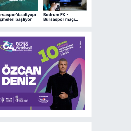
rsaspor’da altyapı
Bodrum FK -
çmeleri başlıyor
Bursaspor maçı
hangi kanalda?