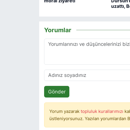
moral ziyareti
Dursun'
uzattı, B
Yorumlar
Gönder
Yorum yazarak
topluluk kurallarımızı
ka
üstleniyorsunuz. Yazılan yorumlardan B