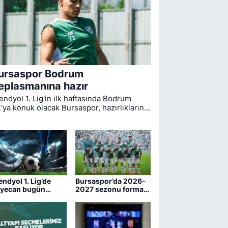
ursaspor Bodrum
eplasmanına hazır
endyol 1. Lig'in ilk haftasında Bodrum
’ya konuk olacak Bursaspor, hazırlıklarını
mamladı. Bugün öğle saatlerinde Muğla'ya
reket eden yeşil-beyazlıların
cadelesini hakem Yiğit Arslan yönetecek.
endyol 1. Lig’de
Bursaspor’da 2026-
yecan bugün
2027 sezonu forma
şlıyor
numaraları belli oldu