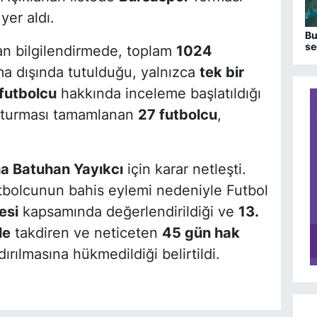
yer aldı.
Bu
se
an bilgilendirmede, toplam
1024
a dışında tutulduğu, yalnızca
tek bir
futbolcu
hakkında inceleme başlatıldığı
şturması tamamlanan
27 futbolcu
,
a Batuhan Yayıkcı
için karar netleşti.
utbolcunun bahis eylemi nedeniyle Futbol
esi
kapsamında değerlendirildiği ve
13.
le
takdiren ve neticeten
45 gün hak
ırılmasına hükmedildiği belirtildi.