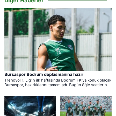
Diğer Haberler
Bursaspor Bodrum deplasmanına hazır
Trendyol 1. Lig'in ilk haftasında Bodrum FK’ya konuk olacak
Bursaspor, hazırlıklarını tamamladı. Bugün öğle saatlerinde
Muğla'ya hareket eden yeşil-beyazlıların mücadelesini
hakem Yiğit Arslan yönetecek.