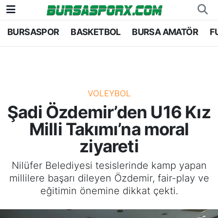
BURSASPOR
BASKETBOL
BURSA AMATÖR
F
Bursaspor
Bursa Nöbetçi Eczaneler
Futbol
Bursa Hava Durumu
Basketbol
Bursa Namaz Vakitleri
VOLEYBOL
Şadi Özdemir’den U16 Kız
Bursa Amatör
Bursa Trafik Yoğunluk Haritası
Milli Takımı’na moral
Hentbol
TFF 1.Lig Puan Durumu ve Fikstür
ziyareti
Voleybol
Tüm Manşetler
Nilüfer Belediyesi tesislerinde kamp yapan
millilere başarı dileyen Özdemir, fair-play ve
Genel
Son Dakika Haberleri
eğitimin önemine dikkat çekti.
Haber Arşivi