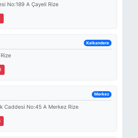
si No:189 A Çayeli Rize
4
Kalkandere
 Rize
3
Merkez
lik Caddesi No:45 A Merkez Rize
8