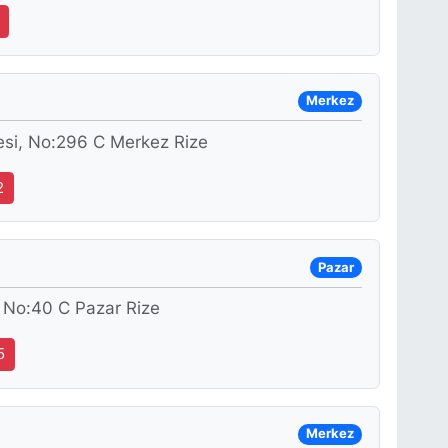
Merkez
esi, No:296 C Merkez Rize
2
Pazar
 No:40 C Pazar Rize
5
Merkez