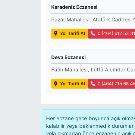
Karadeniz Eczanesi
Pazar Mahallesi, Atatürk Caddesi 
Yol Tarifi Al
0 (464) 612 53 3
Deva Eczanesi
Fatih Mahallesi, Lütfü Alemdar C
Yol Tarifi Al
0 (464) 715 68 4
Her eczane gece boyunca açık olmayab
kalabilir veya beklenmedik durumlar
yola çıkmadan önce eczanenin açık old