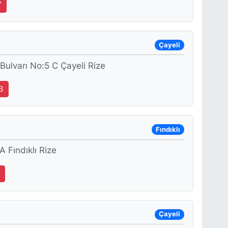
7
Çayeli
 Bulvarı No:5 C Çayeli Rize
3
Fındıklı
 Fındıklı Rize
5
Çayeli