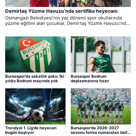
Demirtaş Yüzme Havuzu’nda sertifika heyecanı
Osmangazi Belediyesi’nin yaz dönemi spor okullarında
yüzme eğitimi alan çocuklar, Demirtaş Yüzme Havuzu’nda
düzenlenen törenle sertifikalarına kavuştu.
Bursaspor’da sakatlık şoku: İki
Bursaspor Bodrum
yıldız Bodrum maçında yok
deplasmanına hazır
Trendyol 1. Lig’de heyecan
Bursaspor’da 2026-2027
bugün başlıyor
sezonu forma numaraları belli