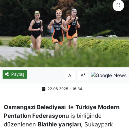
Paylaş
-
+
A
A
22.06.2025 - 16:34
Osmangazi Belediyesi
ile
Türkiye Modern
Pentatlon Federasyonu
iş birliğinde
düzenlenen
Biathle yarışları
, Sukaypark