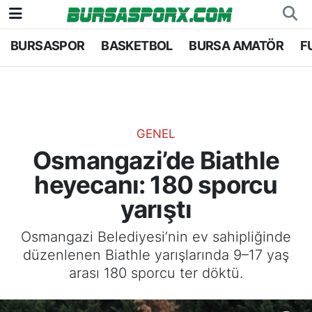
BURSASPOR
BASKETBOL
BURSA AMATÖR
F
Bursaspor
Bursa Nöbetçi Eczaneler
Futbol
Bursa Hava Durumu
Basketbol
Bursa Namaz Vakitleri
GENEL
Osmangazi’de Biathle
Bursa Amatör
Bursa Trafik Yoğunluk Haritası
heyecanı: 180 sporcu
Hentbol
TFF 1.Lig Puan Durumu ve Fikstür
yarıştı
Voleybol
Tüm Manşetler
Osmangazi Belediyesi’nin ev sahipliğinde
düzenlenen Biathle yarışlarında 9–17 yaş
Genel
Son Dakika Haberleri
arası 180 sporcu ter döktü.
Haber Arşivi