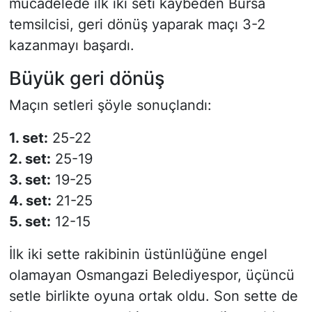
mücadelede ilk iki seti kaybeden Bursa
temsilcisi, geri dönüş yaparak maçı 3-2
kazanmayı başardı.
Büyük geri dönüş
Maçın setleri şöyle sonuçlandı:
1. set:
25-22
2. set:
25-19
3. set:
19-25
4. set:
21-25
5. set:
12-15
İlk iki sette rakibinin üstünlüğüne engel
olamayan Osmangazi Belediyespor, üçüncü
setle birlikte oyuna ortak oldu. Son sette de