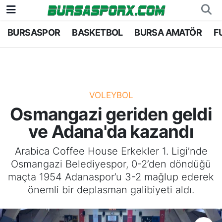
BURSASPOR
BASKETBOL
BURSA AMATÖR
F
Bursaspor
Bursa Nöbetçi Eczaneler
Futbol
Bursa Hava Durumu
Basketbol
Bursa Namaz Vakitleri
VOLEYBOL
Osmangazi geriden geldi
Bursa Amatör
Bursa Trafik Yoğunluk Haritası
ve Adana'da kazandı
Hentbol
TFF 1.Lig Puan Durumu ve Fikstür
Arabica Coffee House Erkekler 1. Ligi’nde
Osmangazi Belediyespor, 0-2’den döndüğü
Voleybol
Tüm Manşetler
maçta 1954 Adanaspor’u 3-2 mağlup ederek
önemli bir deplasman galibiyeti aldı.
Genel
Son Dakika Haberleri
Haber Arşivi