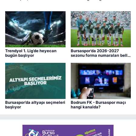
Muğla'ya hareket eden yeşil-beyazlıların mücadelesini
hakem Yiğit Arslan yönetecek.
Trendyol 1. Lig’de heyecan
Bursaspor’da 2026-2027
bugün başlıyor
sezonu forma numaraları belli
oldu
Bursaspor’da altyapı seçmeleri
Bodrum FK - Bursaspor maçı
başlıyor
hangi kanalda?