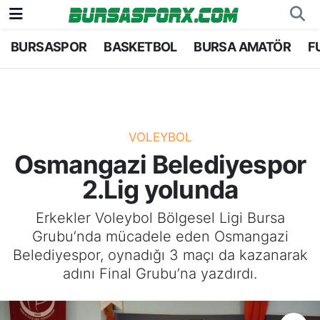
BURSASPOR
BASKETBOL
BURSA AMATÖR
F
Bursaspor
Bursa Nöbetçi Eczaneler
Futbol
Bursa Hava Durumu
Basketbol
Bursa Namaz Vakitleri
VOLEYBOL
Osmangazi Belediyespor
Bursa Amatör
Bursa Trafik Yoğunluk Haritası
2.Lig yolunda
Hentbol
TFF 1.Lig Puan Durumu ve Fikstür
Erkekler Voleybol Bölgesel Ligi Bursa
Grubu’nda mücadele eden Osmangazi
Voleybol
Tüm Manşetler
Belediyespor, oynadığı 3 maçı da kazanarak
adını Final Grubu’na yazdırdı.
Genel
Son Dakika Haberleri
Haber Arşivi