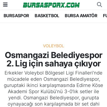
BURSASPOR
BASKETBOL
BURSA AMATÖR
F
Bursaspor
Bursa Nöbetçi Eczaneler
Futbol
Bursa Hava Durumu
Basketbol
Bursa Namaz Vakitleri
VOLEYBOL
Osmangazi Belediyespor
Bursa Amatör
Bursa Trafik Yoğunluk Haritası
2. Lig için sahaya çıkıyor
Hentbol
TFF 1.Lig Puan Durumu ve Fikstür
Erkekler Voleybol Bölgesel Ligi Finalleri’nde
mücadele eden Osmangazi Belediyespor,
Voleybol
Tüm Manşetler
guruptaki ikinci karşılaşmasında Edirne Köse
Akademi Spor Kulübü’nü 3-0’lık setler ile
Genel
Son Dakika Haberleri
yendi. Osmangazi Belediyespor, gurupta
oynayacağı son karşılaşmada bir set dahi
Haber Arşivi