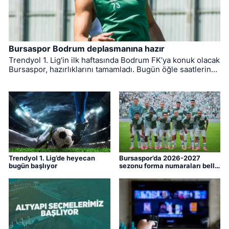
Bursaspor Bodrum deplasmanına hazır
Trendyol 1. Lig'in ilk haftasında Bodrum FK’ya konuk olacak
Bursaspor, hazırlıklarını tamamladı. Bugün öğle saatlerinde
Muğla'ya hareket eden yeşil-beyazlıların mücadelesini
hakem Yiğit Arslan yönetecek.
Trendyol 1. Lig’de heyecan
Bursaspor’da 2026-2027
bugün başlıyor
sezonu forma numaraları belli
oldu