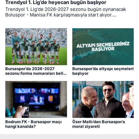
Trendyol 1. Lig’de heyecan bugün başlıyor
Trendyol 1. Lig'de 2026-2027 sezonu bugün oynanacak
Boluspor - Manisa FK karşılaşmasıyla start alıyor.
Bursaspor ise ligin ilk haftasında pazar günü deplasmanda
Bodrum FK ile kozlarını paylaşacak.
Bursaspor’da 2026-2027
Bursaspor’da altyapı seçmeleri
sezonu forma numaraları belli
başlıyor
oldu
Bodrum FK - Bursaspor maçı
Özer Matlı’dan Bursaspor’a
hangi kanalda?
moral ziyareti