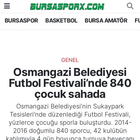
BURSASPOR
BASKETBOL
BURSA AMATÖR
F
Bursaspor
Bursa Nöbetçi Eczaneler
Futbol
Bursa Hava Durumu
Basketbol
Bursa Namaz Vakitleri
GENEL
Osmangazi Belediyesi
Bursa Amatör
Bursa Trafik Yoğunluk Haritası
Futbol Festivali’nde 840
Hentbol
TFF 1.Lig Puan Durumu ve Fikstür
çocuk sahada
Voleybol
Tüm Manşetler
Osmangazi Belediyesi’nin Sukaypark
Tesisleri’nde düzenlediği Futbol Festivali,
Genel
Son Dakika Haberleri
yüzlerce çocuğu sporla buluşturdu. 2014-
2016 doğumlu 840 sporcu, 42 kulübün
Haber Arşivi
katılımıyla 4 gün boyunca turnuva heyecanı