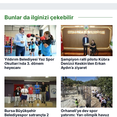
Bunlar da ilginizi çekebilir
Yıldırım Belediyesi Yaz Spor
Şampiyon ralli pilotu Kübra
Okulları’nda 3. dönem
Denizci Keskin’den Erkan
heyecanı
Aydın’a ziyaret
Bursa Büyükşehir
Orhaneli’ye dev spor
Belediyespor satrançta 2
yatırımı: Yarı olimpik havuz