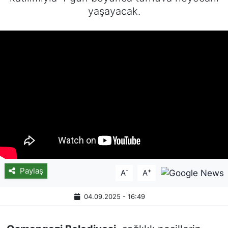
yaşayacak.
Paylaş
-
+
A
A
04.09.2025 - 16:49