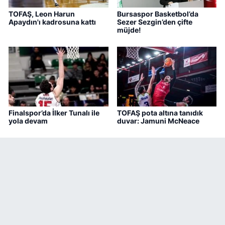
TOFAŞ, Leon Harun
Bursaspor Basketbol’da
Apaydın'ı kadrosuna kattı
Sezer Sezgin’den çifte
müjde!
Finalspor’da İlker Tunalı ile
TOFAŞ pota altına tanıdık
yola devam
duvar: Jamuni McNeace