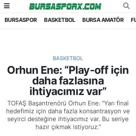
BURSASPOR
BASKETBOL
BURSA AMATÖR
F
Bursaspor
Bursa Nöbetçi Eczaneler
Futbol
Bursa Hava Durumu
Basketbol
Bursa Namaz Vakitleri
BASKETBOL
Orhun Ene: “Play-off için
Bursa Amatör
Bursa Trafik Yoğunluk Haritası
daha fazlasına
Hentbol
TFF 2.Lig Kırmızı Grup Puan Durumu ve Fikstü
ihtiyacımız var”
Voleybol
Tüm Manşetler
TOFAŞ Başantrenörü Orhun Ene: “Yarı final
hedefimiz için daha fazla konsantrasyon ve
Genel
Son Dakika Haberleri
seyirci desteğine ihtiyacımız var. Bu seriye
hazır çıkmak istiyoruz.”
Haber Arşivi