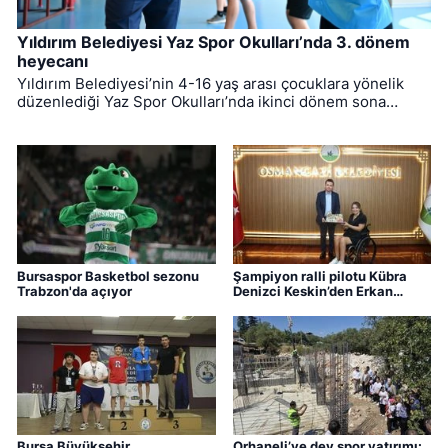
Yıldırım Belediyesi Yaz Spor Okulları’nda 3. dönem
heyecanı
Yıldırım Belediyesi’nin 4-16 yaş arası çocuklara yönelik
düzenlediği Yaz Spor Okulları’nda ikinci dönem sona
ererken, üçüncü dönem eğitimleri için kayıt süreci devam
ediyor.
Bursaspor Basketbol sezonu
Şampiyon ralli pilotu Kübra
Trabzon'da açıyor
Denizci Keskin’den Erkan
Aydın’a ziyaret
Bursa Büyükşehir
Orhaneli’ye dev spor yatırımı: