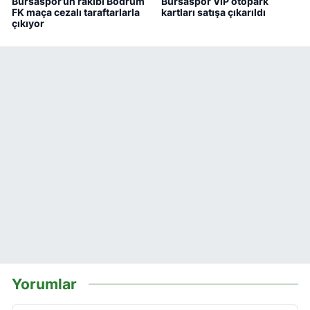
Bursaspor’un rakibi Bodrum
Bursaspor VIP otopark
FK maça cezalı taraftarlarla
kartları satışa çıkarıldı
çıkıyor
Yorumlar