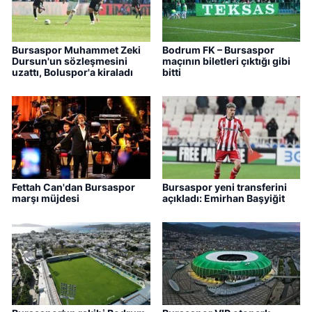
Bursaspor Muhammet Zeki
Bodrum FK – Bursaspor
Dursun'un sözleşmesini
maçının biletleri çıktığı gibi
uzattı, Boluspor'a kiraladı
bitti
Fettah Can'dan Bursaspor
Bursaspor yeni transferini
marşı müjdesi
açıkladı: Emirhan Başyiğit