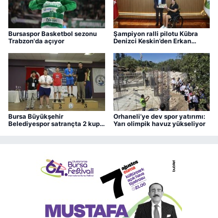
Bursaspor Basketbol sezonu
Şampiyon ralli pilotu Kübra
Trabzon'da açıyor
Denizci Keskin’den Erkan
Aydın’a ziyaret
Bursa Büyükşehir
Orhaneli’ye dev spor yatırımı:
Belediyespor satrançta 2 kupa
Yarı olimpik havuz yükseliyor
kazandı