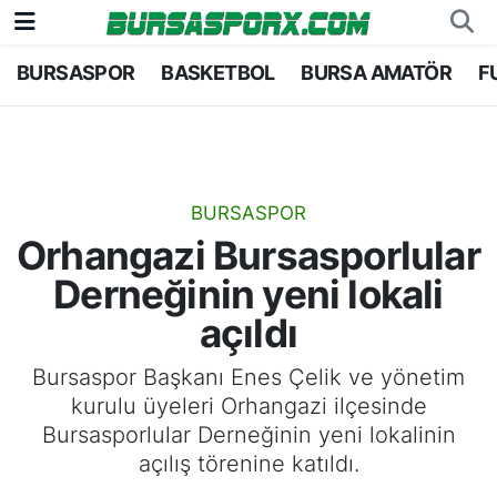
BURSASPOR
BASKETBOL
BURSA AMATÖR
F
Bursaspor
Bursa Nöbetçi Eczaneler
Futbol
Bursa Hava Durumu
Basketbol
Bursa Namaz Vakitleri
BURSASPOR
Orhangazi Bursasporlular
Bursa Amatör
Bursa Trafik Yoğunluk Haritası
Derneğinin yeni lokali
Hentbol
TFF 2.Lig Kırmızı Grup Puan Durumu ve Fikstü
açıldı
Voleybol
Tüm Manşetler
Bursaspor Başkanı Enes Çelik ve yönetim
kurulu üyeleri Orhangazi ilçesinde
Genel
Son Dakika Haberleri
Bursasporlular Derneğinin yeni lokalinin
açılış törenine katıldı.
Haber Arşivi