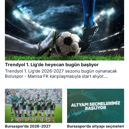
Trendyol 1. Lig’de heyecan bugün başlıyor
Trendyol 1. Lig'de 2026-2027 sezonu bugün oynanacak
Boluspor - Manisa FK karşılaşmasıyla start alıyor.
Bursaspor ise ligin ilk haftasında pazar günü deplasmanda
Bodrum FK ile kozlarını paylaşacak.
Bursaspor’da 2026-2027
Bursaspor’da altyapı seçmeleri