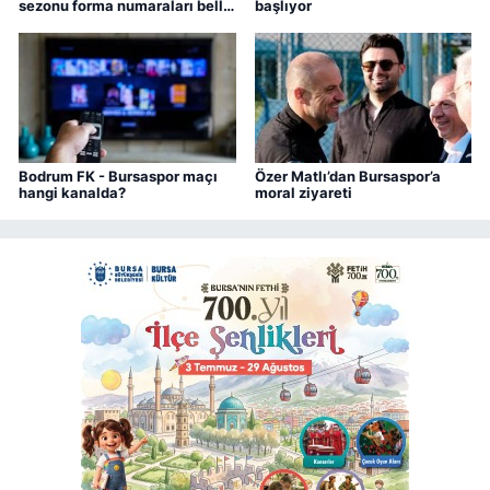
sezonu forma numaraları belli
başlıyor
oldu
Bodrum FK - Bursaspor maçı
Özer Matlı’dan Bursaspor’a
hangi kanalda?
moral ziyareti