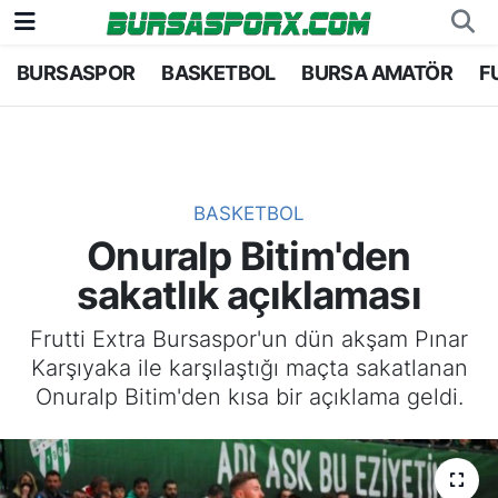
BURSASPOR
BASKETBOL
BURSA AMATÖR
F
Bursaspor
Bursa Nöbetçi Eczaneler
Futbol
Bursa Hava Durumu
Basketbol
Bursa Namaz Vakitleri
BASKETBOL
Onuralp Bitim'den
Bursa Amatör
Bursa Trafik Yoğunluk Haritası
sakatlık açıklaması
Hentbol
TFF 1.Lig Puan Durumu ve Fikstür
Frutti Extra Bursaspor'un dün akşam Pınar
Karşıyaka ile karşılaştığı maçta sakatlanan
Voleybol
Tüm Manşetler
Onuralp Bitim'den kısa bir açıklama geldi.
Genel
Son Dakika Haberleri
Haber Arşivi