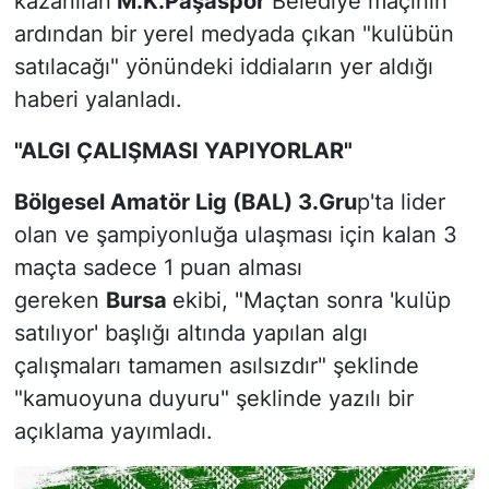
kazanılan
M.K.Paşaspor
Belediye maçının
ardından bir yerel medyada çıkan "kulübün
satılacağı" yönündeki iddiaların yer aldığı
haberi yalanladı.
"ALGI ÇALIŞMASI YAPIYORLAR"
Bölgesel Amatör Lig (BAL) 3.Gru
p'ta lider
olan ve şampiyonluğa ulaşması için kalan 3
maçta sadece 1 puan alması
gereken
Bursa
ekibi, "Maçtan sonra 'kulüp
satılıyor' başlığı altında yapılan algı
çalışmaları tamamen asılsızdır" şeklinde
"kamuoyuna duyuru" şeklinde yazılı bir
açıklama yayımladı.