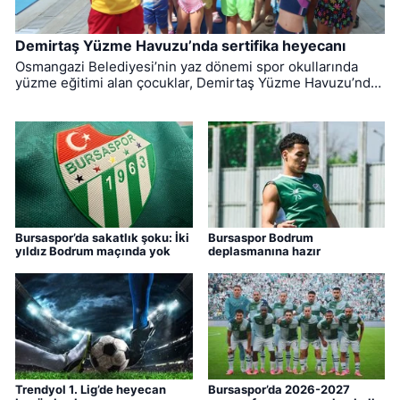
Demirtaş Yüzme Havuzu’nda sertifika heyecanı
Osmangazi Belediyesi’nin yaz dönemi spor okullarında
yüzme eğitimi alan çocuklar, Demirtaş Yüzme Havuzu’nda
düzenlenen törenle sertifikalarına kavuştu.
Bursaspor’da sakatlık şoku: İki
Bursaspor Bodrum
yıldız Bodrum maçında yok
deplasmanına hazır
Trendyol 1. Lig’de heyecan
Bursaspor’da 2026-2027