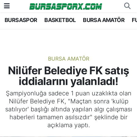
BURSASPOR
BASKETBOL
BURSA AMATÖR
F
Bursaspor
Bursa Nöbetçi Eczaneler
Futbol
Bursa Hava Durumu
Basketbol
Bursa Namaz Vakitleri
BURSA AMATÖR
Nilüfer Belediye FK satış
Bursa Amatör
Bursa Trafik Yoğunluk Haritası
iddialarını yalanladı!
Hentbol
TFF 1.Lig Puan Durumu ve Fikstür
Şampiyonluğa sadece 1 puan uzaklıkta olan
Nilüfer Belediye FK, "Maçtan sonra 'kulüp
Voleybol
Tüm Manşetler
satılıyor' başlığı altında yapılan algı çalışması
haberleri tamamen asılsızdır" şeklinde bir
Genel
Son Dakika Haberleri
açıklama yaptı.
Haber Arşivi