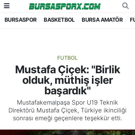
BURSASPOR
BASKETBOL
BURSA AMATÖR
F
Bursaspor
Bursa Nöbetçi Eczaneler
Futbol
Bursa Hava Durumu
Basketbol
Bursa Namaz Vakitleri
FUTBOL
Mustafa Çiçek: "Birlik
Bursa Amatör
Bursa Trafik Yoğunluk Haritası
olduk, müthiş işler
Hentbol
TFF 1.Lig Puan Durumu ve Fikstür
başardık"
Voleybol
Tüm Manşetler
Mustafakemalpaşa Spor U19 Teknik
Direktörü Mustafa Çiçek, Türkiye ikinciliği
Genel
Son Dakika Haberleri
sonrası emeği geçenlere teşekkür etti.
Haber Arşivi