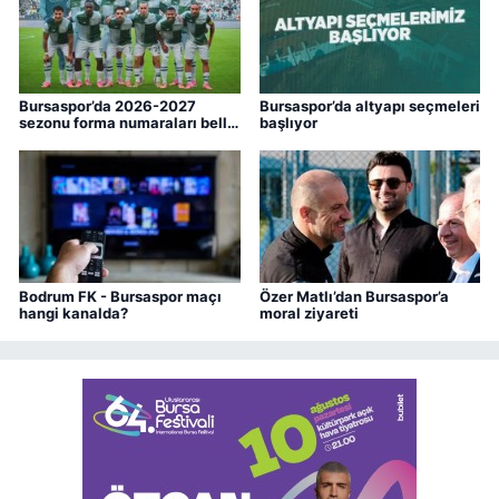
Bursaspor’da 2026-2027
Bursaspor’da altyapı seçmeleri
sezonu forma numaraları belli
başlıyor
oldu
Bodrum FK - Bursaspor maçı
Özer Matlı’dan Bursaspor’a
hangi kanalda?
moral ziyareti