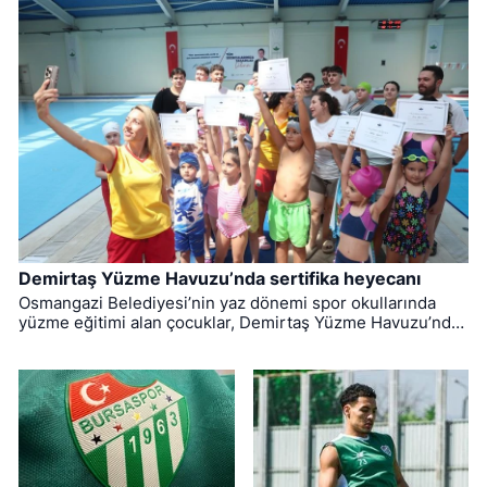
Demirtaş Yüzme Havuzu’nda sertifika heyecanı
Osmangazi Belediyesi’nin yaz dönemi spor okullarında
yüzme eğitimi alan çocuklar, Demirtaş Yüzme Havuzu’nda
düzenlenen törenle sertifikalarına kavuştu.