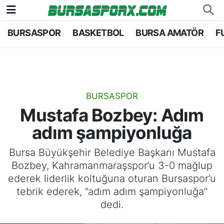
BURSASPOR
BASKETBOL
BURSA AMATÖR
F
Bursaspor
Bursa Nöbetçi Eczaneler
Futbol
Bursa Hava Durumu
Basketbol
Bursa Namaz Vakitleri
BURSASPOR
Mustafa Bozbey: Adım
Bursa Amatör
Bursa Trafik Yoğunluk Haritası
adım şampiyonluğa
Hentbol
TFF 1.Lig Puan Durumu ve Fikstür
Bursa Büyükşehir Belediye Başkanı Mustafa
Bozbey, Kahramanmaraşspor’u 3-0 mağlup
Voleybol
Tüm Manşetler
ederek liderlik koltuğuna oturan Bursaspor’u
tebrik ederek, ”adım adım şampiyonluğa”
Genel
Son Dakika Haberleri
dedi.
Haber Arşivi