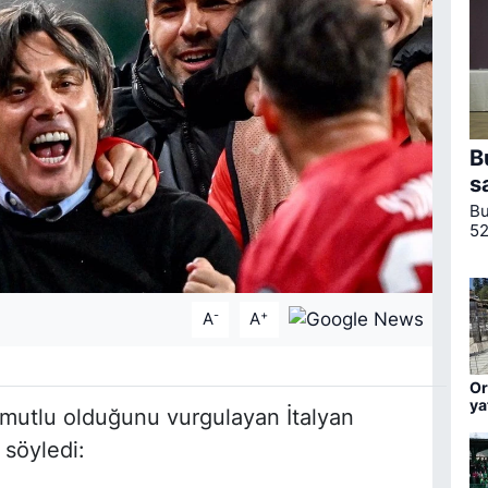
B
s
Bu
52
Ul
ku
-
+
A
A
Or
ya
k mutlu olduğunu vurgulayan İtalyan
ha
 söyledi: