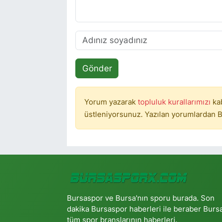
Gönder
Yorum yazarak
topluluk kurallarımızı
ka
üstleniyorsunuz. Yazılan yorumlardan B
Bursaspor ve Bursa'nın sporu burada. Son
dakika Bursaspor haberleri ile beraber Burs
tüm spor branşlarının haberleri.