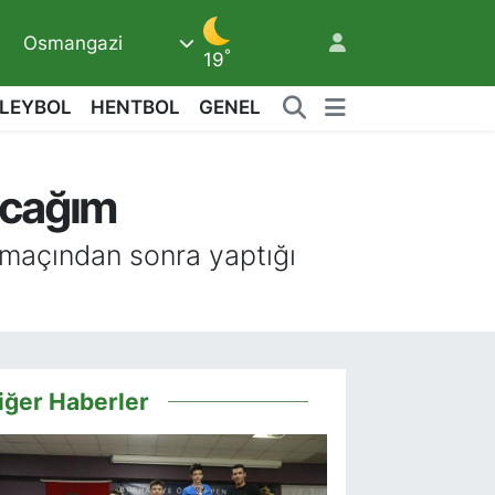
6
Osmangazi
°
19
LEYBOL
HENTBOL
GENEL
acağım
r maçından sonra yaptığı
iğer Haberler