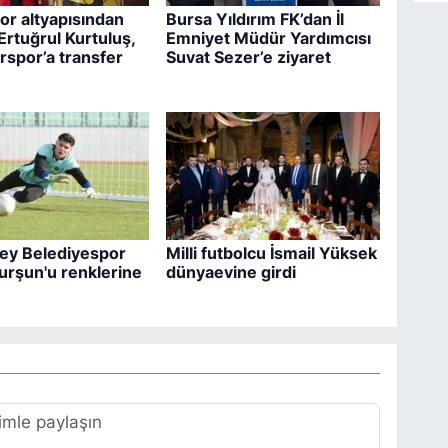
or altyapısından
Bursa Yıldırım FK’dan İl
Ertuğrul Kurtuluş,
Emniyet Müdür Yardımcısı
rspor’a transfer
Suvat Sezer’e ziyaret
ey Belediyespor
Milli futbolcu İsmail Yüksek
urşun'u renklerine
dünyaevine girdi