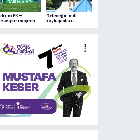
drum FK –
Geleceğin milli
rsaspor maçının
kaykaycıları
letleri çıktığı gibi
Osmangazi’de
ti
yarışıyor