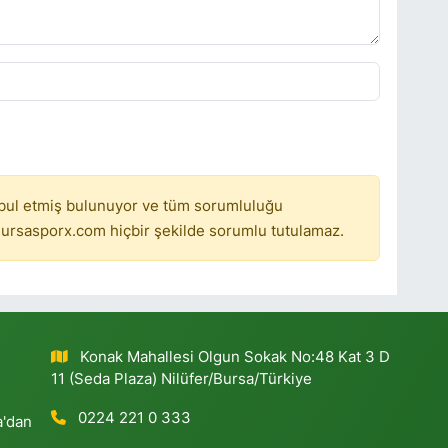
bul etmiş bulunuyor ve tüm sorumluluğu
ursasporx.com hiçbir şekilde sorumlu tutulamaz.
Konak Mahallesi Olgun Sokak No:48 Kat 3 D
11 (Seda Plaza) Nilüfer/Bursa/Türkiye
0224 221 0 333
a'dan