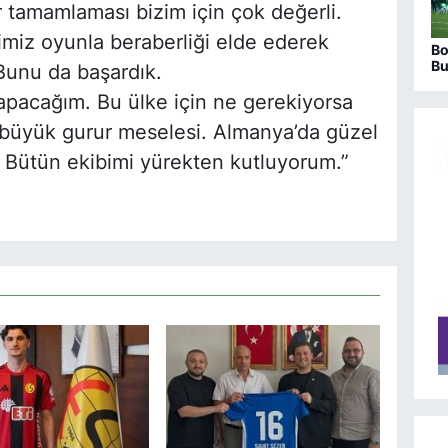
er tamamlaması bizim için çok değerli.
iğimiz oyunla beraberliği elde ederek
Bo
Bu
 Bunu da başardık.
bi
bit
apacağım. Bu ülke için ne gerekiyorsa
büyük gurur meselesi. Almanya’da güzel
. Bütün ekibimi yürekten kutluyorum.”