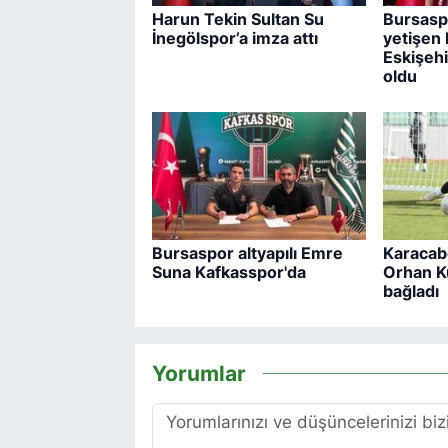
Harun Tekin Sultan Su
Bursasp
İnegölspor’a imza attı
yetişen 
Eskişehi
oldu
Bursaspor altyapılı Emre
Karacab
Suna Kafkasspor'da
Orhan K
bağladı
Yorumlar