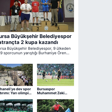
ursa Büyükşehir Belediyespor
atrançta 2 kupa kazandı
rsa Büyükşehir Belediyespor, 9 ülkeden
9 sporcunun yarıştığı Burhaniye Ören
uslararası Açık Satranç Turnuvası’ndan 2
payla dönmeyi başardı.
haneli’ye dev spor
Bursaspor
tırımı: Yarı olimpik
Muhammet Zeki
vuz yükseliyor
Dursun'un
sözleşmesini uzattı,
Boluspor'a kiraladı