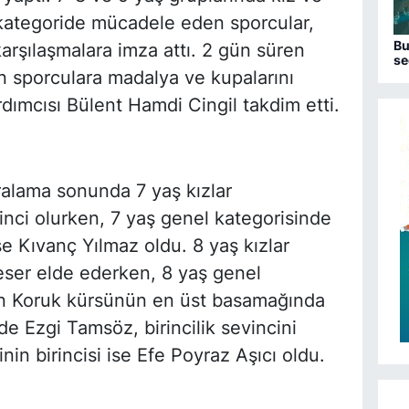
kategoride mücadele eden sporcular,
Bu
karşılaşmalara imza attı. 2 gün süren
se
 sporculara madalya ve kupalarını
ımcısı Bülent Hamdi Cingil takdim etti.
ralama sonunda 7 yaş kızlar
inci olurken, 7 yaş genel kategorisinde
se Kıvanç Yılmaz oldu. 8 yaş kızlar
Keser elde ederken, 8 yaş genel
n Koruk kürsünün en üst basamağında
nde Ezgi Tamsöz, birincilik sevincini
nin birincisi ise Efe Poyraz Aşıcı oldu.