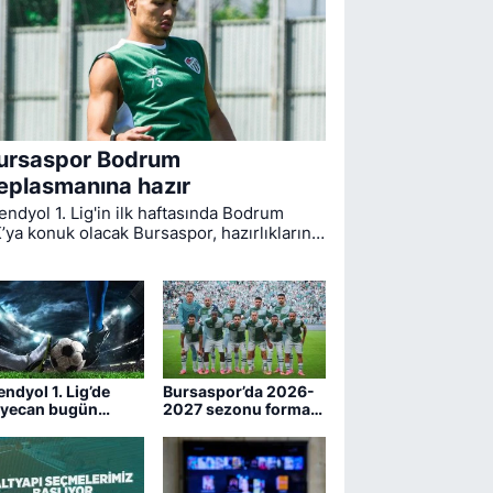
ursaspor Bodrum
eplasmanına hazır
endyol 1. Lig'in ilk haftasında Bodrum
’ya konuk olacak Bursaspor, hazırlıklarını
mamladı. Bugün öğle saatlerinde Muğla'ya
reket eden yeşil-beyazlıların
cadelesini hakem Yiğit Arslan yönetecek.
endyol 1. Lig’de
Bursaspor’da 2026-
yecan bugün
2027 sezonu forma
şlıyor
numaraları belli oldu