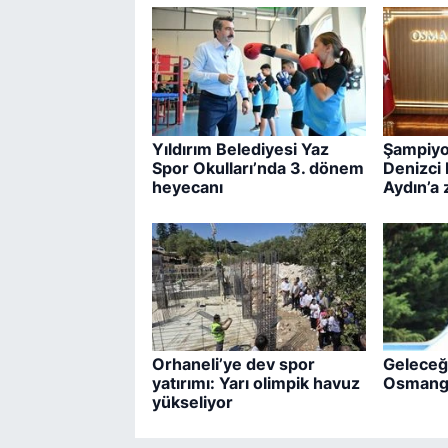
Yıldırım Belediyesi Yaz
Şampiyon
Spor Okulları’nda 3. dönem
Denizci
heyecanı
Aydın’a 
Orhaneli’ye dev spor
Geleceği
yatırımı: Yarı olimpik havuz
Osmanga
yükseliyor