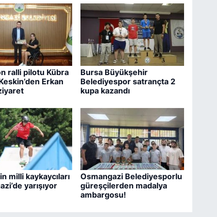
 ralli pilotu Kübra
Bursa Büyükşehir
 Keskin’den Erkan
Belediyespor satrançta 2
ziyaret
kupa kazandı
n milli kaykaycıları
Osmangazi Belediyesporlu
zi’de yarışıyor
güreşçilerden madalya
ambargosu!