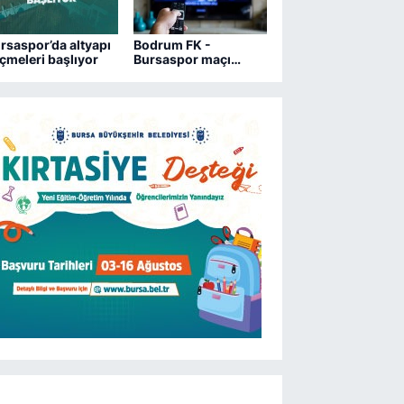
rsaspor’da altyapı
Bodrum FK -
çmeleri başlıyor
Bursaspor maçı
hangi kanalda?