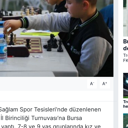
B
d
Tr
FK
ta
ha
mü
-
+
A
A
Tr
he
Sağlam Spor Tesisleri’nde düzenlenen
ba
l Birinciliği Turnuvası’na Bursa
aptı. 7-8 ve 9 yaş gruplarında kız ve