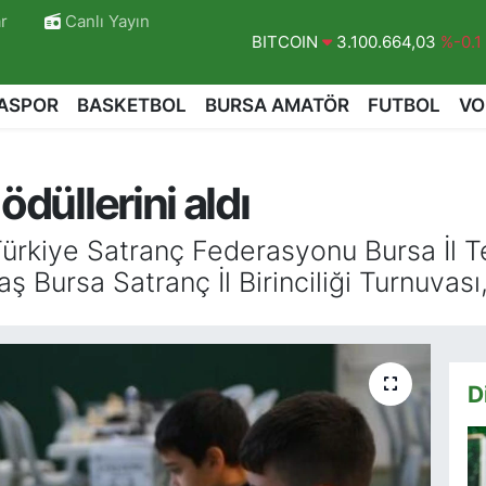
r
Canlı Yayın
DOLAR
47,7436
%0.18
EURO
55,2510
%0.32
ASPOR
BASKETBOL
BURSA AMATÖR
FUTBOL
VO
STERLİN
64,4811
%0.38
GRAM ALTIN
6660.55
%0.03
ödüllerini aldı
BİST100
13.779
%-14
BITCOIN
3.100.664,03
%-0.1
rkiye Satranç Federasyonu Bursa İl Tems
 Bursa Satranç İl Birinciliği Turnuvası,
D