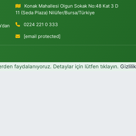
Konak Mahallesi Olgun Sokak No:48 Kat 3 D
11 (Seda Plaza) Nilüfer/Bursa/Türkiye
0224 221 0 333
a'dan
[email protected]
erden faydalanıyoruz. Detaylar için lütfen tıklayın.
Gizlili