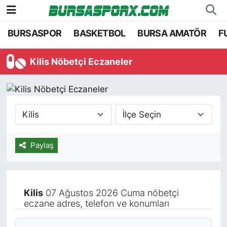
BURSASPOR
BASKETBOL
BURSA AMATÖR
F
Bursaspor
Bursa Nöbetçi Eczaneler
Kilis Nöbetçi Eczaneler
Futbol
Bursa Hava Durumu
Basketbol
Bursa Namaz Vakitleri
Bursa Amatör
Bursa Trafik Yoğunluk Haritası
Hentbol
TFF 2.Lig Kırmızı Grup Puan Durumu ve Fikstü
Paylaş
Voleybol
Tüm Manşetler
Kilis
07 Ağustos 2026 Cuma nöbetçi
Genel
Son Dakika Haberleri
eczane adres, telefon ve konumları
Haber Arşivi