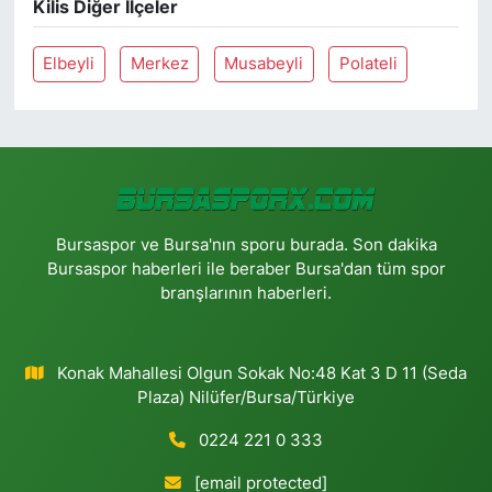
Kilis Diğer İlçeler
Elbeyli
Merkez
Musabeyli
Polateli
Bursaspor ve Bursa'nın sporu burada. Son dakika
Bursaspor haberleri ile beraber Bursa'dan tüm spor
branşlarının haberleri.
Konak Mahallesi Olgun Sokak No:48 Kat 3 D 11 (Seda
Plaza) Nilüfer/Bursa/Türkiye
0224 221 0 333
[email protected]