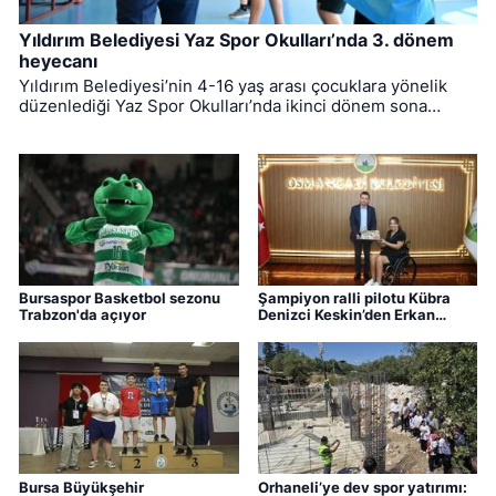
Yıldırım Belediyesi Yaz Spor Okulları’nda 3. dönem
heyecanı
Yıldırım Belediyesi’nin 4-16 yaş arası çocuklara yönelik
düzenlediği Yaz Spor Okulları’nda ikinci dönem sona
ererken, üçüncü dönem eğitimleri için kayıt süreci devam
ediyor.
Bursaspor Basketbol sezonu
Şampiyon ralli pilotu Kübra
Trabzon'da açıyor
Denizci Keskin’den Erkan
Aydın’a ziyaret
Bursa Büyükşehir
Orhaneli’ye dev spor yatırımı: