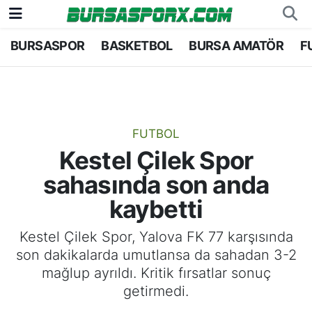
BURSASPOR
BASKETBOL
BURSA AMATÖR
F
Bursaspor
Bursa Nöbetçi Eczaneler
Futbol
Bursa Hava Durumu
Basketbol
Bursa Namaz Vakitleri
FUTBOL
Kestel Çilek Spor
Bursa Amatör
Bursa Trafik Yoğunluk Haritası
sahasında son anda
Hentbol
TFF 2.Lig Kırmızı Grup Puan Durumu ve Fikstü
kaybetti
Voleybol
Tüm Manşetler
Kestel Çilek Spor, Yalova FK 77 karşısında
son dakikalarda umutlansa da sahadan 3-2
Genel
Son Dakika Haberleri
mağlup ayrıldı. Kritik fırsatlar sonuç
getirmedi.
Haber Arşivi