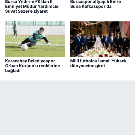
Bursa Yıldırım FK’dan İl
Bursaspor altyapılı Emre
Emniyet Müdür Yardımcısı
Suna Kafkasspor'da
Suvat Sezer’e ziyaret
Karacabey Belediyespor
Milli futbolcu İsmail Yüksek
Orhan Kurşun'u renklerine
dünyaevine girdi
bağladı