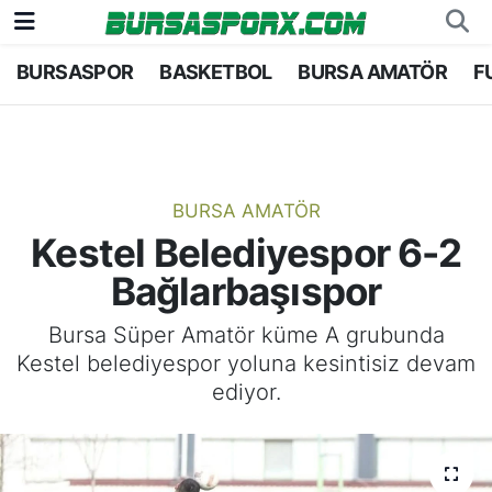
BURSASPOR
BASKETBOL
BURSA AMATÖR
F
Bursaspor
Bursa Nöbetçi Eczaneler
Futbol
Bursa Hava Durumu
Basketbol
Bursa Namaz Vakitleri
BURSA AMATÖR
Kestel Belediyespor 6-2
Bursa Amatör
Bursa Trafik Yoğunluk Haritası
Bağlarbaşıspor
Hentbol
TFF 1.Lig Puan Durumu ve Fikstür
Bursa Süper Amatör küme A grubunda
Kestel belediyespor yoluna kesintisiz devam
Voleybol
Tüm Manşetler
ediyor.
Genel
Son Dakika Haberleri
Haber Arşivi