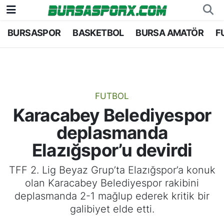
BURSASPOR
BASKETBOL
BURSA AMATÖR
F
Bursaspor
Bursa Nöbetçi Eczaneler
Futbol
Bursa Hava Durumu
Basketbol
Bursa Namaz Vakitleri
FUTBOL
Karacabey Belediyespor
Bursa Amatör
Bursa Trafik Yoğunluk Haritası
deplasmanda
Hentbol
TFF 2.Lig Kırmızı Grup Puan Durumu ve Fikstü
Elazığspor’u devirdi
Voleybol
Tüm Manşetler
TFF 2. Lig Beyaz Grup’ta Elazığspor’a konuk
olan Karacabey Belediyespor rakibini
Genel
Son Dakika Haberleri
deplasmanda 2-1 mağlup ederek kritik bir
galibiyet elde etti.
Haber Arşivi