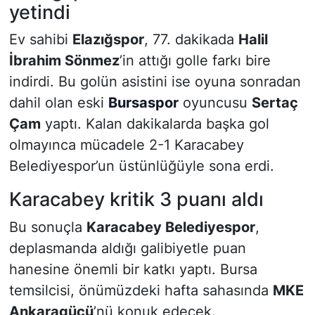
yetindi
Ev sahibi
Elazığspor
, 77. dakikada
Halil
İbrahim Sönmez
’in attığı golle farkı bire
indirdi. Bu golün asistini ise oyuna sonradan
dahil olan eski
Bursaspor
oyuncusu
Sertaç
Çam
yaptı. Kalan dakikalarda başka gol
olmayınca mücadele 2-1 Karacabey
Belediyespor’un üstünlüğüyle sona erdi.
Karacabey kritik 3 puanı aldı
Bu sonuçla
Karacabey Belediyespor
,
deplasmanda aldığı galibiyetle puan
hanesine önemli bir katkı yaptı. Bursa
temsilcisi, önümüzdeki hafta sahasında
MKE
Ankaragücü
’nü konuk edecek.