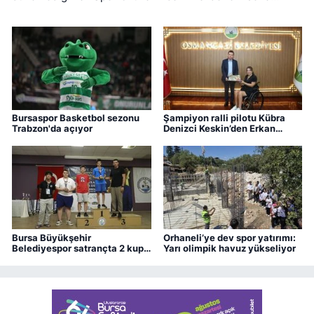
ererken, üçüncü dönem eğitimleri için kayıt süreci devam
ediyor.
Bursaspor Basketbol sezonu
Şampiyon ralli pilotu Kübra
Trabzon'da açıyor
Denizci Keskin’den Erkan
Aydın’a ziyaret
Bursa Büyükşehir
Orhaneli’ye dev spor yatırımı:
Belediyespor satrançta 2 kupa
Yarı olimpik havuz yükseliyor
kazandı