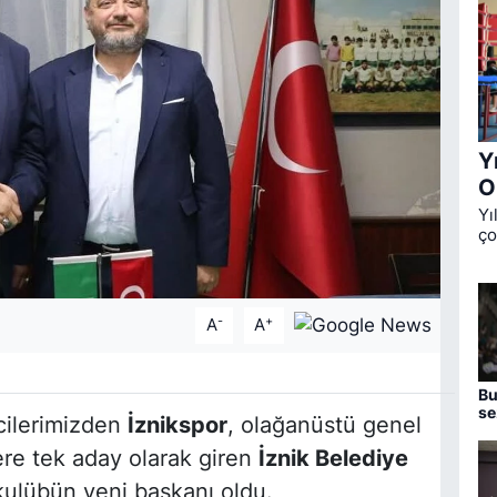
Y
O
Yı
ço
Ok
üç
de
-
+
A
A
Bu
se
cilerimizden
İznikspor
, olağanüstü genel
aç
ere tek aday olarak giren
İznik Belediye
kulübün yeni başkanı oldu.