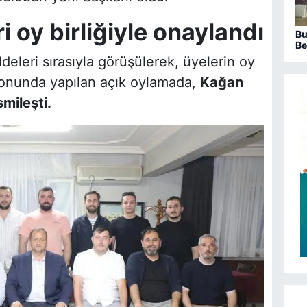
oy birliğiyle onaylandı
Bu
Be
sa
leri sırasıyla görüşülerek, üyelerin oy
ka
ı sonunda yapılan açık oylamada,
Kağan
mileşti.