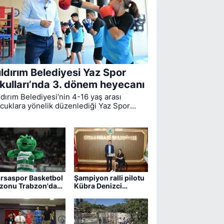
ıldırım Belediyesi Yaz Spor
kulları’nda 3. dönem heyecanı
ldırım Belediyesi’nin 4-16 yaş arası
cuklara yönelik düzenlediği Yaz Spor
ulları’nda ikinci dönem sona ererken,
üncü dönem eğitimleri için kayıt süreci
vam ediyor.
rsaspor Basketbol
Şampiyon ralli pilotu
zonu Trabzon'da
Kübra Denizci
ıyor
Keskin’den Erkan
Aydın’a ziyaret