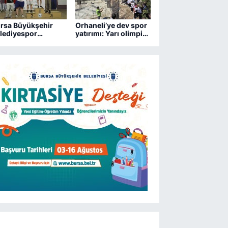
rsa Büyükşehir
Orhaneli’ye dev spor
lediyespor
yatırımı: Yarı olimpik
trançta 2 kupa
havuz yükseliyor
zandı