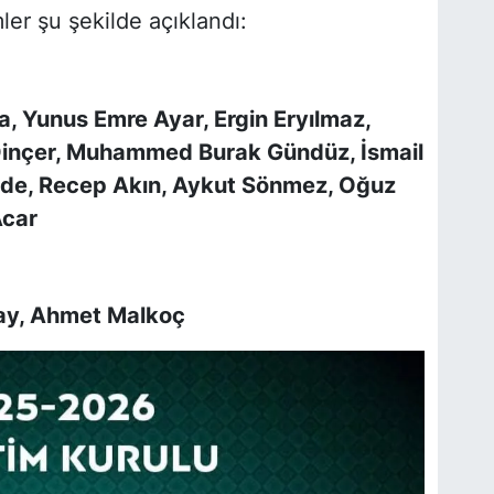
er şu şekilde açıklandı:
, Yunus Emre Ayar, Ergin Eryılmaz,
inçer, Muhammed Burak Gündüz, İsmail
ede, Recep Akın, Aykut Sönmez, Oğuz
Acar
ay, Ahmet Malkoç