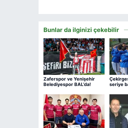
Bunlar da ilginizi çekebilir
Zaferspor ve Yenişehir
Çekirges
Belediyespor BAL’da!
seriye b