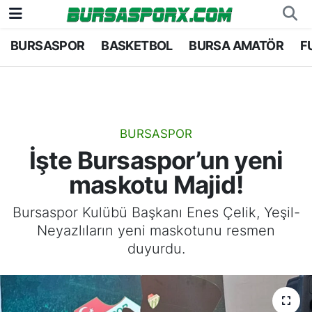
BURSASPOR
BASKETBOL
BURSA AMATÖR
F
Bursaspor
Bursa Nöbetçi Eczaneler
Futbol
Bursa Hava Durumu
Basketbol
Bursa Namaz Vakitleri
BURSASPOR
İşte Bursaspor’un yeni
Bursa Amatör
Bursa Trafik Yoğunluk Haritası
maskotu Majid!
Hentbol
TFF 1.Lig Puan Durumu ve Fikstür
Bursaspor Kulübü Başkanı Enes Çelik, Yeşil-
Neyazlıların yeni maskotunu resmen
Voleybol
Tüm Manşetler
duyurdu.
Genel
Son Dakika Haberleri
Haber Arşivi