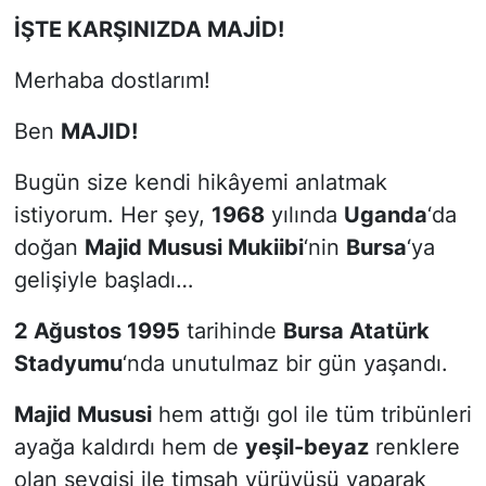
İŞTE KARŞINIZDA MAJİD!
Merhaba dostlarım!
Ben
MAJID!
Bugün size kendi hikâyemi anlatmak
istiyorum. Her şey,
1968
yılında
Uganda
‘da
doğan
Majid Mususi Mukiibi
‘nin
Bursa
‘ya
gelişiyle başladı…
2 Ağustos 1995
tarihinde
Bursa Atatürk
Stadyumu
‘nda unutulmaz bir gün yaşandı.
Majid Mususi
hem attığı gol ile tüm tribünleri
ayağa kaldırdı hem de
yeşil-beyaz
renklere
olan sevgisi ile timsah yürüyüşü yaparak