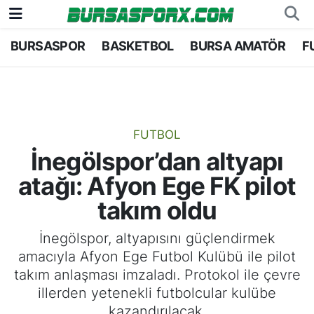
BURSASPOR
BASKETBOL
BURSA AMATÖR
F
Bursaspor
Bursa Nöbetçi Eczaneler
Futbol
Bursa Hava Durumu
Basketbol
Bursa Namaz Vakitleri
FUTBOL
İnegölspor’dan altyapı
Bursa Amatör
Bursa Trafik Yoğunluk Haritası
atağı: Afyon Ege FK pilot
Hentbol
TFF 1.Lig Puan Durumu ve Fikstür
takım oldu
Voleybol
Tüm Manşetler
İnegölspor, altyapısını güçlendirmek
amacıyla Afyon Ege Futbol Kulübü ile pilot
Genel
Son Dakika Haberleri
takım anlaşması imzaladı. Protokol ile çevre
illerden yetenekli futbolcular kulübe
Haber Arşivi
kazandırılacak.