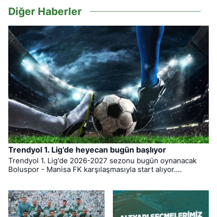
Diğer Haberler
Trendyol 1. Lig’de heyecan bugün başlıyor
Trendyol 1. Lig'de 2026-2027 sezonu bugün oynanacak
Boluspor - Manisa FK karşılaşmasıyla start alıyor.
Bursaspor ise ligin ilk haftasında pazar günü deplasmanda
Bodrum FK ile kozlarını paylaşacak.