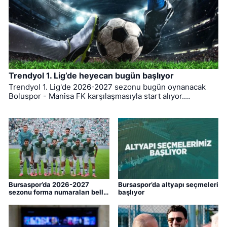
Trendyol 1. Lig’de heyecan bugün başlıyor
Trendyol 1. Lig'de 2026-2027 sezonu bugün oynanacak
Boluspor - Manisa FK karşılaşmasıyla start alıyor.
Bursaspor ise ligin ilk haftasında pazar günü deplasmanda
Bodrum FK ile kozlarını paylaşacak.
Bursaspor’da 2026-2027
Bursaspor’da altyapı seçmeleri
sezonu forma numaraları belli
başlıyor
oldu