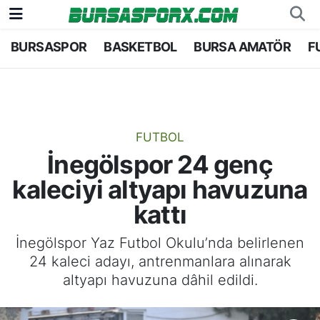
BURSASPOR
BASKETBOL
BURSA AMATÖR
F
Bursaspor
Bursa Nöbetçi Eczaneler
Futbol
Bursa Hava Durumu
Basketbol
Bursa Namaz Vakitleri
FUTBOL
İnegölspor 24 genç
Bursa Amatör
Bursa Trafik Yoğunluk Haritası
kaleciyi altyapı havuzuna
Hentbol
TFF 1.Lig Puan Durumu ve Fikstür
kattı
Voleybol
Tüm Manşetler
İnegölspor Yaz Futbol Okulu’nda belirlenen
24 kaleci adayı, antrenmanlara alınarak
Genel
Son Dakika Haberleri
altyapı havuzuna dâhil edildi.
Haber Arşivi