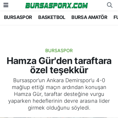
BURSASPOR
BASKETBOL
BURSA AMATÖR
F
Bursaspor
Bursa Nöbetçi Eczaneler
Futbol
Bursa Hava Durumu
Basketbol
Bursa Namaz Vakitleri
BURSASPOR
Hamza Gür'den taraftara
Bursa Amatör
Bursa Trafik Yoğunluk Haritası
özel teşekkür
Hentbol
TFF 1.Lig Puan Durumu ve Fikstür
Bursaspor’un Ankara Demirspor’u 4-0
mağlup ettiği maçın ardından konuşan
Voleybol
Tüm Manşetler
Hamza Gür, taraftar desteğine vurgu
yaparken hedeflerinin devre arasına lider
Genel
Son Dakika Haberleri
girmek olduğunu söyledi.
Haber Arşivi