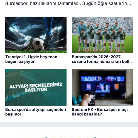
Bursaspor, hazırlıklarını tamamladı. Bugün öğle saatlerinde
Muğla'ya hareket eden yeşil-beyazlıların mücadelesini
hakem Yiğit Arslan yönetecek.
Trendyol 1. Lig’de heyecan
Bursaspor’da 2026-2027
bugün başlıyor
sezonu forma numaraları belli
oldu
Bursaspor’da altyapı seçmeleri
Bodrum FK - Bursaspor maçı
başlıyor
hangi kanalda?