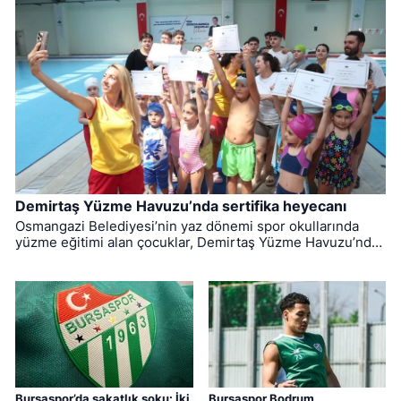
Demirtaş Yüzme Havuzu’nda sertifika heyecanı
Osmangazi Belediyesi’nin yaz dönemi spor okullarında
yüzme eğitimi alan çocuklar, Demirtaş Yüzme Havuzu’nda
düzenlenen törenle sertifikalarına kavuştu.
Bursaspor’da sakatlık şoku: İki
Bursaspor Bodrum