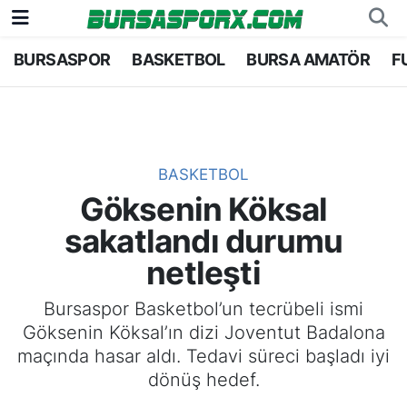
BURSASPOR
BASKETBOL
BURSA AMATÖR
F
Bursaspor
Bursa Nöbetçi Eczaneler
Futbol
Bursa Hava Durumu
Basketbol
Bursa Namaz Vakitleri
BASKETBOL
Göksenin Köksal
Bursa Amatör
Bursa Trafik Yoğunluk Haritası
sakatlandı durumu
Hentbol
TFF 1.Lig Puan Durumu ve Fikstür
netleşti
Voleybol
Tüm Manşetler
Bursaspor Basketbol’un tecrübeli ismi
Göksenin Köksal’ın dizi Joventut Badalona
Genel
Son Dakika Haberleri
maçında hasar aldı. Tedavi süreci başladı iyi
dönüş hedef.
Haber Arşivi