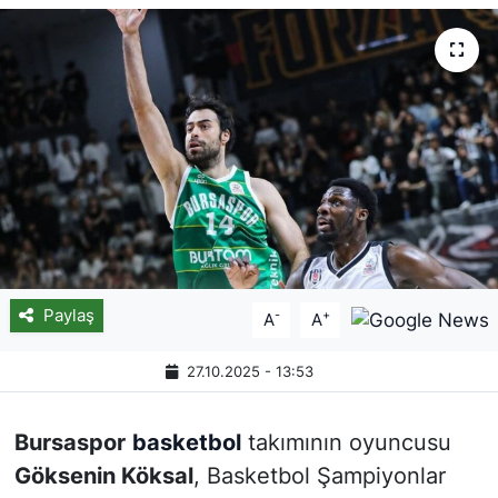
Paylaş
-
+
A
A
27.10.2025 - 13:53
Bursaspor
basketbol
takımının oyuncusu
Göksenin Köksal
, Basketbol Şampiyonlar