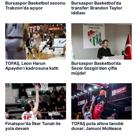
Bursaspor Basketbol sezonu
Bursaspor Basketbol'da
Trabzon'da açıyor
transfer: Brandon Taylor
iddiası
TOFAŞ, Leon Harun
Bursaspor Basketbol’da
Apaydın'ı kadrosuna kattı
Sezer Sezgin’den çifte
müjde!
Finalspor’da İlker Tunalı ile
TOFAŞ pota altına tanıdık
yola devam
duvar: Jamuni McNeace