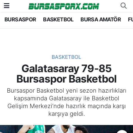
BURSASPOR
BASKETBOL
BURSA AMATÖR
F
Bursaspor
Bursa Nöbetçi Eczaneler
Futbol
Bursa Hava Durumu
Basketbol
Bursa Namaz Vakitleri
BASKETBOL
Galatasaray 79-85
Bursa Amatör
Bursa Trafik Yoğunluk Haritası
Bursaspor Basketbol
Hentbol
TFF 1.Lig Puan Durumu ve Fikstür
Bursaspor Basketbol yeni sezon hazırlıkları
kapsamında Galatasaray ile Basketbol
Voleybol
Tüm Manşetler
Gelişim Merkezi’nde hazırlık maçında karşı
karşıya geldi.
Genel
Son Dakika Haberleri
Haber Arşivi