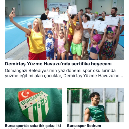
Demirtaş Yüzme Havuzu’nda sertifika heyecanı
Osmangazi Belediyesi’nin yaz dönemi spor okullarında
yüzme eğitimi alan çocuklar, Demirtaş Yüzme Havuzu’nda
düzenlenen törenle sertifikalarına kavuştu.
Bursaspor’da sakatlık şoku: İki
Bursaspor Bodrum