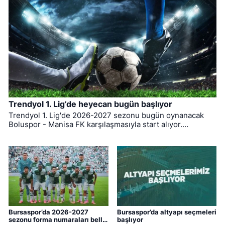
Trendyol 1. Lig’de heyecan bugün başlıyor
Trendyol 1. Lig'de 2026-2027 sezonu bugün oynanacak
Boluspor - Manisa FK karşılaşmasıyla start alıyor.
Bursaspor ise ligin ilk haftasında pazar günü deplasmanda
Bodrum FK ile kozlarını paylaşacak.
Bursaspor’da 2026-2027
Bursaspor’da altyapı seçmeleri
sezonu forma numaraları belli
başlıyor