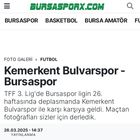
BURSASPOR
BASKETBOL
BURSA AMATÖR
F
Bursaspor
Bursa Nöbetçi Eczaneler
Futbol
Bursa Hava Durumu
Basketbol
Bursa Namaz Vakitleri
FOTO GALERI
FUTBOL
Kemerkent Bulvarspor -
Bursa Amatör
Bursa Trafik Yoğunluk Haritası
Bursaspor
Hentbol
TFF 1.Lig Puan Durumu ve Fikstür
TFF 3. Lig'de Bursaspor ligin 26.
haftasında deplasmanda Kemerkent
Voleybol
Tüm Manşetler
Bulvarspor ile karşı karşıya geldi. Maçtan
fotoğrafları sizler için derledik.
Genel
Son Dakika Haberleri
26.03.2025 - 14:37
Haber Arşivi
YAYINLANMA