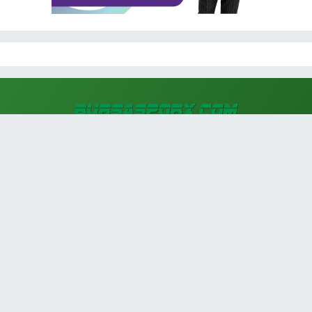
Bursaspor ve Bursa'nın sporu burada. Son dakika
Bursaspor haberleri ile beraber Bursa'dan tüm spor
branşlarının haberleri.
Konak Mahallesi Olgun Sokak No:48 Kat 3 D 11 (Seda
Plaza) Nilüfer/Bursa/Türkiye
0224 221 0 333
[email protected]