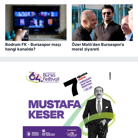
oldu
Bodrum FK - Bursaspor maçı
Özer Matlı’dan Bursaspor’a
hangi kanalda?
moral ziyareti