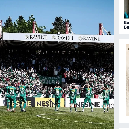
Bo
Bu
ha