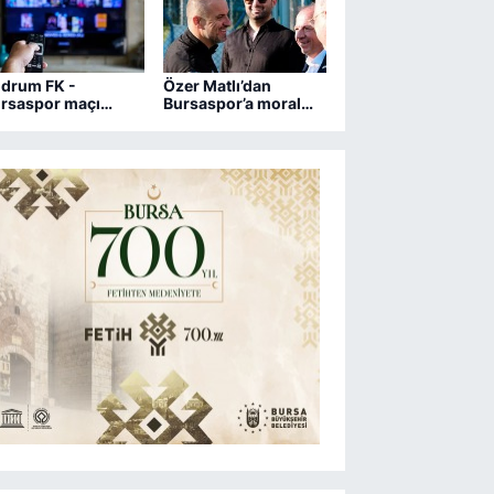
drum FK -
Özer Matlı’dan
rsaspor maçı
Bursaspor’a moral
ngi kanalda?
ziyareti