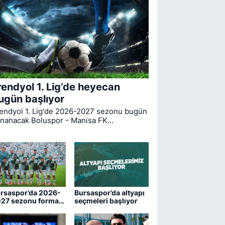
rendyol 1. Lig’de heyecan
ugün başlıyor
endyol 1. Lig'de 2026-2027 sezonu bugün
nanacak Boluspor - Manisa FK
rşılaşmasıyla start alıyor. Bursaspor ise
gin ilk haftasında pazar günü deplasmanda
drum FK ile kozlarını paylaşacak.
rsaspor’da 2026-
Bursaspor’da altyapı
27 sezonu forma
seçmeleri başlıyor
maraları belli oldu