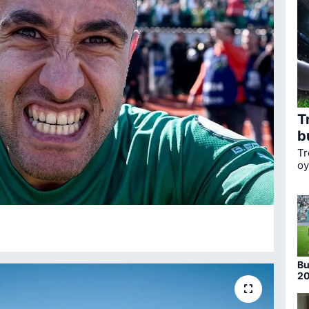
T
b
Tr
oy
ka
li
Bo
Bu
20
nu