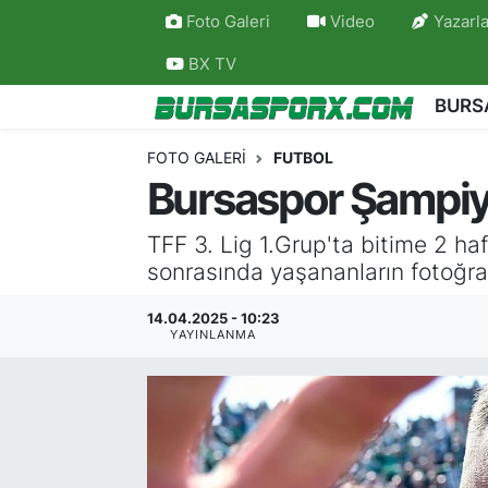
Foto Galeri
Video
Yazarla
BX TV
Bursaspor
Bursa Nöbetçi Eczaneler
BURS
Futbol
Bursa Hava Durumu
FOTO GALERI
FUTBOL
Bursaspor Şampiy
Basketbol
Bursa Namaz Vakitleri
TFF 3. Lig 1.Grup'ta bitime 2 h
Bursa Amatör
Bursa Trafik Yoğunluk Haritası
sonrasında yaşananların fotoğraf
Hentbol
TFF 1.Lig Puan Durumu ve Fikstür
14.04.2025 - 10:23
YAYINLANMA
Voleybol
Tüm Manşetler
Genel
Son Dakika Haberleri
Haber Arşivi