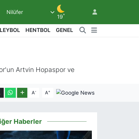
Nilüfer
°
19
LEYBOL
HENTBOL
GENEL
7
or'un Artvin Hopaspor ve
-
+
A
A
iğer Haberler