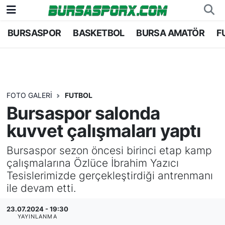
BURSASPOR
BASKETBOL
BURSA AMATÖR
F
Bursaspor
Bursa Nöbetçi Eczaneler
Futbol
Bursa Hava Durumu
Basketbol
Bursa Namaz Vakitleri
FOTO GALERI
FUTBOL
Bursaspor salonda
Bursa Amatör
Bursa Trafik Yoğunluk Haritası
kuvvet çalışmaları yaptı
Hentbol
TFF 1.Lig Puan Durumu ve Fikstür
Bursaspor sezon öncesi birinci etap kamp
çalışmalarına Özlüce İbrahim Yazıcı
Voleybol
Tüm Manşetler
Tesislerimizde gerçekleştirdiği antrenmanı
ile devam etti.
Genel
Son Dakika Haberleri
23.07.2024 - 19:30
Haber Arşivi
YAYINLANMA