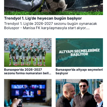
Trendyol 1. Lig’de heyecan bugün başlıyor
Trendyol 1. Lig'de 2026-2027 sezonu bugün oynanacak
Boluspor - Manisa FK karşılaşmasıyla start alıyor.
Bursaspor ise ligin ilk haftasında pazar günü deplasmanda
Bodrum FK ile kozlarını paylaşacak.
Bursaspor’da 2026-2027
Bursaspor’da altyapı seçmeleri
sezonu forma numaraları belli
başlıyor
oldu