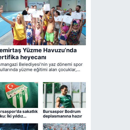
emirtaş Yüzme Havuzu’nda
ertifika heyecanı
mangazi Belediyesi’nin yaz dönemi spor
ullarında yüzme eğitimi alan çocuklar,
mirtaş Yüzme Havuzu’nda düzenlenen
renle sertifikalarına kavuştu.
rsaspor’da sakatlık
Bursaspor Bodrum
ku: İki yıldız
deplasmanına hazır
drum maçında yok