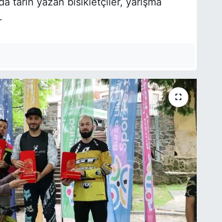
da tarih yazan bisikletçiler, yarışma
.