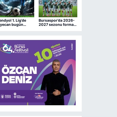
endyol 1. Lig’de
Bursaspor’da 2026-
yecan bugün
2027 sezonu forma
şlıyor
numaraları belli oldu