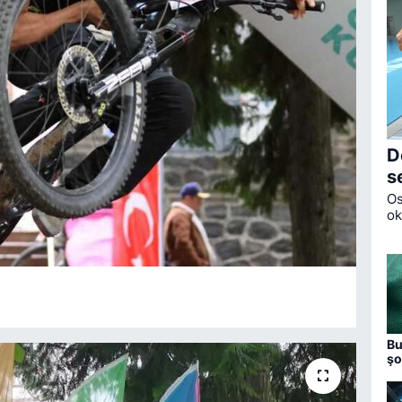
D
s
Os
ok
De
tö
Bu
şo
Bo