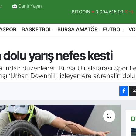
r
Canlı Yayın
DOLAR
47,7436
%0.18
EURO
55,2510
%0.32
ASPOR
BASKETBOL
BURSA AMATÖR
FUTBOL
VO
STERLİN
64,4811
%0.38
GRAM ALTIN
6660.55
%0
 dolu yarış nefes kesti
BİST100
13.779
%-14
BITCOIN
3.094.515,99
%-0.1
afından düzenlenen Bursa Uluslararası Spor Fe
rışı ‘Urban Downhill’, izleyenlere adrenalin dolu
D