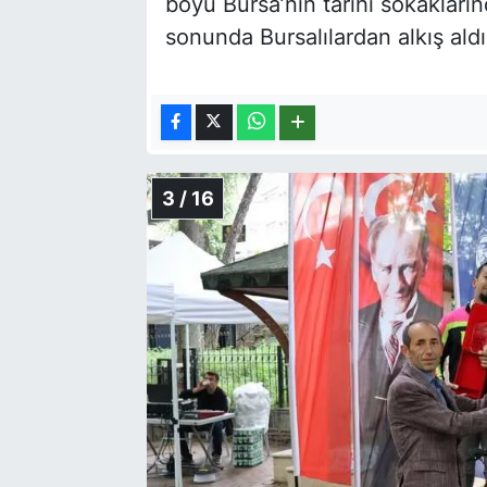
boyu Bursa’nın tarihi sokakların
sonunda Bursalılardan alkış aldı
3 / 16