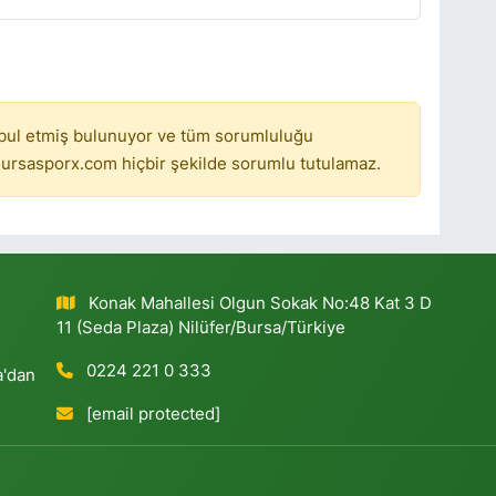
bul etmiş bulunuyor ve tüm sorumluluğu
ursasporx.com hiçbir şekilde sorumlu tutulamaz.
Konak Mahallesi Olgun Sokak No:48 Kat 3 D
11 (Seda Plaza) Nilüfer/Bursa/Türkiye
0224 221 0 333
a'dan
[email protected]