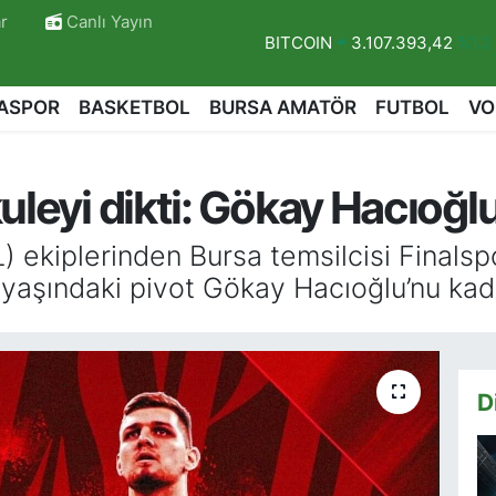
r
Canlı Yayın
DOLAR
47,7106
%0.17
EURO
55,1652
%0.27
ASPOR
BASKETBOL
BURSA AMATÖR
FUTBOL
VO
STERLİN
64,4046
%0.35
GRAM ALTIN
6618.49
%2.12
uleyi dikti: Gökay Hacıoğlu
BİST100
13.773
%-19
BITCOIN
3.107.393,42
%1.2
) ekiplerinden Bursa temsilcisi Finalsp
yaşındaki pivot Gökay Hacıoğlu’nu kad
D