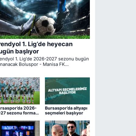
rendyol 1. Lig’de heyecan
ugün başlıyor
endyol 1. Lig'de 2026-2027 sezonu bugün
nanacak Boluspor - Manisa FK
rşılaşmasıyla start alıyor. Bursaspor ise
gin ilk haftasında pazar günü deplasmanda
drum FK ile kozlarını paylaşacak.
rsaspor’da 2026-
Bursaspor’da altyapı
27 sezonu forma
seçmeleri başlıyor
maraları belli oldu