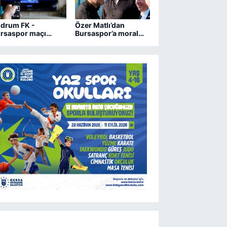
drum FK -
Özer Matlı’dan
rsaspor maçı
Bursaspor’a moral
ngi kanalda?
ziyareti