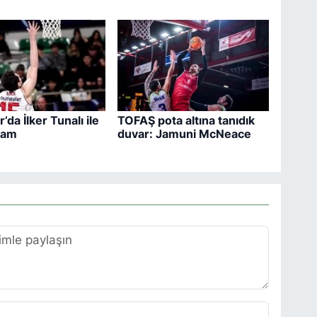
’da İlker Tunalı ile
TOFAŞ pota altına tanıdık
vam
duvar: Jamuni McNeace