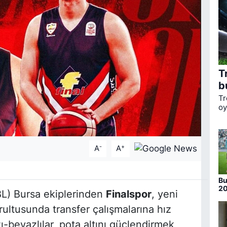
T
b
Tr
oy
ka
li
Bo
-
+
A
A
Bu
20
BL) Bursa ekiplerinden
Finalspor
, yeni
nu
ultusunda transfer çalışmalarına hız
beyazlılar, pota altını güçlendirmek