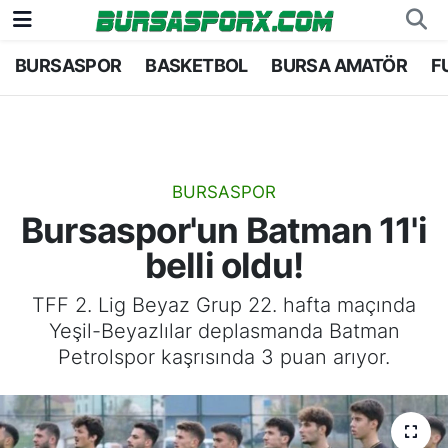
BURSASPOR
BASKETBOL
BURSA AMATÖR
F
Bursaspor
Bursa Nöbetçi Eczaneler
Futbol
Bursa Hava Durumu
Basketbol
Bursa Namaz Vakitleri
BURSASPOR
Bursaspor'un Batman 11'i
Bursa Amatör
Bursa Trafik Yoğunluk Haritası
belli oldu!
Hentbol
TFF 1.Lig Puan Durumu ve Fikstür
TFF 2. Lig Beyaz Grup 22. hafta maçında
Yeşil-Beyazlılar deplasmanda Batman
Voleybol
Tüm Manşetler
Petrolspor kaşrısında 3 puan arıyor.
Genel
Son Dakika Haberleri
Haber Arşivi