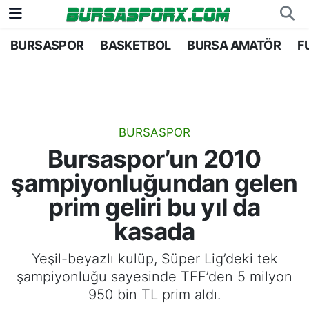
BURSASPOR
BASKETBOL
BURSA AMATÖR
F
Bursaspor
Bursa Nöbetçi Eczaneler
Futbol
Bursa Hava Durumu
Basketbol
Bursa Namaz Vakitleri
BURSASPOR
Bursaspor’un 2010
Bursa Amatör
Bursa Trafik Yoğunluk Haritası
şampiyonluğundan gelen
Hentbol
TFF 2.Lig Kırmızı Grup Puan Durumu ve Fikstü
prim geliri bu yıl da
kasada
Voleybol
Tüm Manşetler
Yeşil-beyazlı kulüp, Süper Lig’deki tek
Genel
Son Dakika Haberleri
şampiyonluğu sayesinde TFF’den 5 milyon
950 bin TL prim aldı.
Haber Arşivi