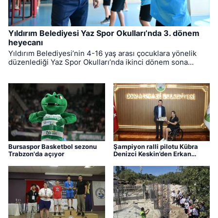
Yıldırım Belediyesi Yaz Spor Okulları’nda 3. dönem
heyecanı
Yıldırım Belediyesi’nin 4-16 yaş arası çocuklara yönelik
düzenlediği Yaz Spor Okulları’nda ikinci dönem sona
ererken, üçüncü dönem eğitimleri için kayıt süreci devam
ediyor.
Bursaspor Basketbol sezonu
Şampiyon ralli pilotu Kübra
Trabzon'da açıyor
Denizci Keskin’den Erkan
Aydın’a ziyaret