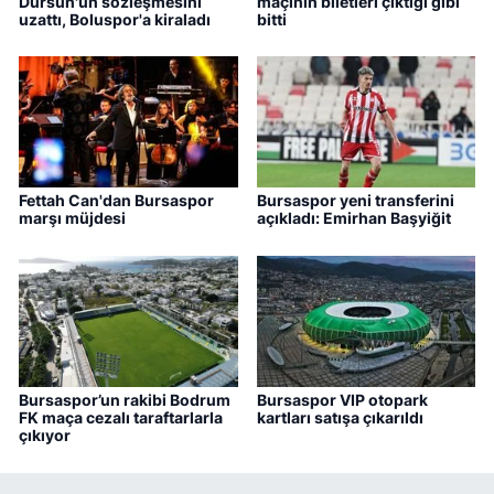
Dursun'un sözleşmesini
maçının biletleri çıktığı gibi
uzattı, Boluspor'a kiraladı
bitti
Fettah Can'dan Bursaspor
Bursaspor yeni transferini
marşı müjdesi
açıkladı: Emirhan Başyiğit
Bursaspor’un rakibi Bodrum
Bursaspor VIP otopark
FK maça cezalı taraftarlarla
kartları satışa çıkarıldı
çıkıyor