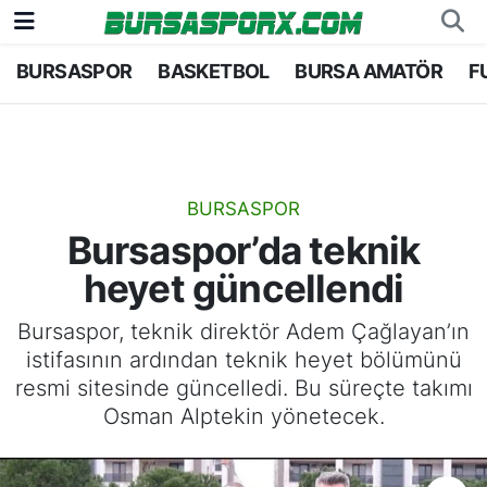
BURSASPOR
BASKETBOL
BURSA AMATÖR
F
Bursaspor
Bursa Nöbetçi Eczaneler
Futbol
Bursa Hava Durumu
Basketbol
Bursa Namaz Vakitleri
BURSASPOR
Bursaspor’da teknik
Bursa Amatör
Bursa Trafik Yoğunluk Haritası
heyet güncellendi
Hentbol
TFF 2.Lig Kırmızı Grup Puan Durumu ve Fikstü
Bursaspor, teknik direktör Adem Çağlayan’ın
istifasının ardından teknik heyet bölümünü
Voleybol
Tüm Manşetler
resmi sitesinde güncelledi. Bu süreçte takımı
Osman Alptekin yönetecek.
Genel
Son Dakika Haberleri
Haber Arşivi