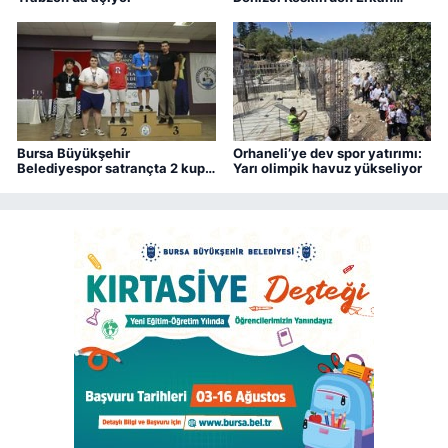
Aydın’a ziyaret
Bursa Büyükşehir
Orhaneli’ye dev spor yatırımı:
Belediyespor satrançta 2 kupa
Yarı olimpik havuz yükseliyor
kazandı