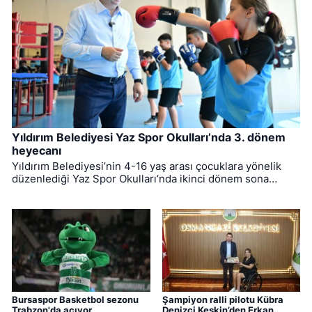
Yıldırım Belediyesi Yaz Spor Okulları’nda 3. dönem
heyecanı
Yıldırım Belediyesi’nin 4-16 yaş arası çocuklara yönelik
düzenlediği Yaz Spor Okulları’nda ikinci dönem sona
ererken, üçüncü dönem eğitimleri için kayıt süreci devam
ediyor.
Bursaspor Basketbol sezonu
Şampiyon ralli pilotu Kübra
Trabzon'da açıyor
Denizci Keskin’den Erkan