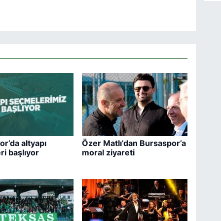
r’da altyapı
Özer Matlı’dan Bursaspor’a
i başlıyor
moral ziyareti