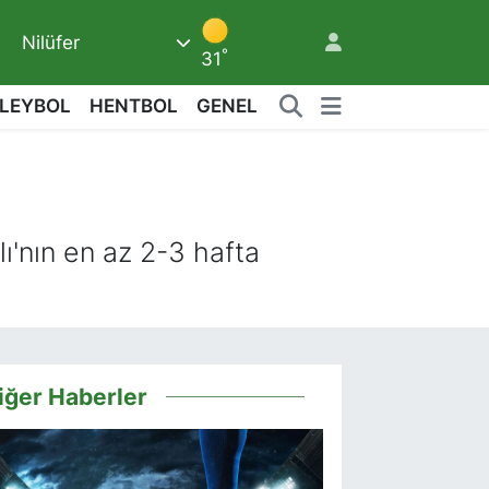
Nilüfer
°
31
LEYBOL
HENTBOL
GENEL
3
ı'nın en az 2-3 hafta
iğer Haberler