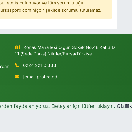
bul etmiş bulunuyor ve tüm sorumluluğu
ursasporx.com hiçbir şekilde sorumlu tutulamaz.
Konak Mahallesi Olgun Sokak No:48 Kat 3 D
11 (Seda Plaza) Nilüfer/Bursa/Türkiye
0224 221 0 333
a'dan
[email protected]
erden faydalanıyoruz. Detaylar için lütfen tıklayın.
Gizlili