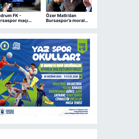
drum FK -
Özer Matlı’dan
rsaspor maçı
Bursaspor’a moral
ngi kanalda?
ziyareti