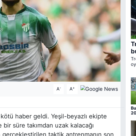
T
b
Tr
oy
ka
li
Bo
-
+
A
A
Bu
20
 kötü haber geldi. Yeşil-beyazlı ekipte
nu
 bir süre takımdan uzak kalacağı
ün gerçekleştirilen taktik antrenmanın son