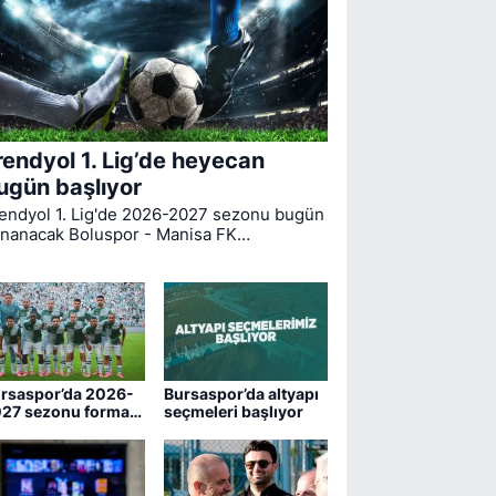
rendyol 1. Lig’de heyecan
ugün başlıyor
endyol 1. Lig'de 2026-2027 sezonu bugün
nanacak Boluspor - Manisa FK
rşılaşmasıyla start alıyor. Bursaspor ise
gin ilk haftasında pazar günü deplasmanda
drum FK ile kozlarını paylaşacak.
rsaspor’da 2026-
Bursaspor’da altyapı
27 sezonu forma
seçmeleri başlıyor
maraları belli oldu