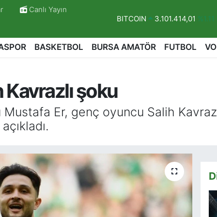
BITCOIN
3.101.414,01
%1.11
r
Canlı Yayın
DOLAR
47,7436
%0.18
EURO
55,2510
%0.32
ASPOR
BASKETBOL
BURSA AMATÖR
FUTBOL
VO
STERLİN
64,4811
%0.38
GRAM ALTIN
6660.55
%0.0
 Kavrazlı şoku
BİST100
13.779
%-14
 Mustafa Er, genç oyuncu Salih Kavrazl
açıkladı.
D