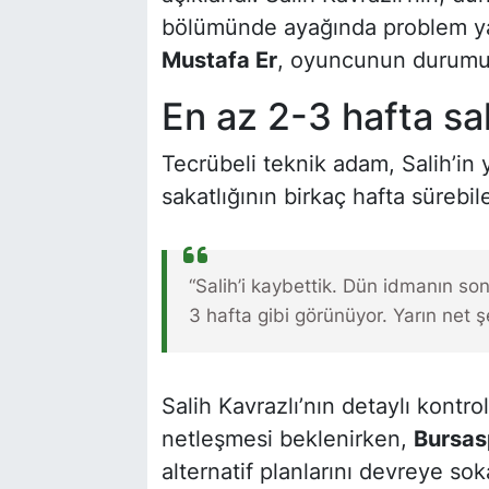
bölümünde ayağında problem yaşa
Mustafa Er
, oyuncunun durumuyla
En az 2-3 hafta s
Tecrübeli teknik adam, Salih’in
sakatlığının birkaç hafta sürebile
“Salih’i kaybettik. Dün idmanın s
3 hafta gibi görünüyor. Yarın net 
Salih Kavrazlı’nın detaylı kontr
netleşmesi beklenirken,
Bursas
alternatif planlarını devreye so