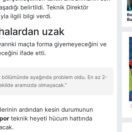
dığı belirtildi. Teknik Direktör
Bo
 ilgili bilgi verdi.
Bu
ha
ahalardan uzak
 yarınki maçta forma giyemeyeceğini ve
ceğini ifade etti.
on bölümünde ayağında problem oldu. En az 2-
şekilde aramızda olmayacak.”
ollerinin ardından kesin durumunun
por
teknik heyeti hücum hattında
kacak.