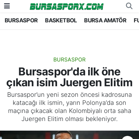
BURSASPOR
BASKETBOL
BURSA AMATÖR
F
Bursaspor
Bursa Nöbetçi Eczaneler
Futbol
Bursa Hava Durumu
Basketbol
Bursa Namaz Vakitleri
BURSASPOR
Bursaspor'da ilk öne
Bursa Amatör
Bursa Trafik Yoğunluk Haritası
çıkan isim Juergen Elitim
Hentbol
TFF 1.Lig Puan Durumu ve Fikstür
Bursaspor’un yeni sezon öncesi kadrosuna
katacağı ilk ismin, yarın Polonya’da son
Voleybol
Tüm Manşetler
maçına çıkacak olan Kolombiyalı orta saha
Juergen Elitim olması bekleniyor.
Genel
Son Dakika Haberleri
Haber Arşivi