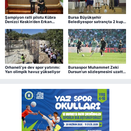
Şampiyon ralli pilotu Kübra
Bursa Büyükşehir
Denizci Keskin’den Erkan
Belediyespor satrançta 2 kupa
Aydın’a ziyaret
kazandı
Orhaneli’ye dev spor yatırımı:
Bursaspor Muhammet Zeki
Yarı olimpik havuz yükseliyor
Dursun'un sözleşmesini uzattı,
Boluspor'a kiraladı