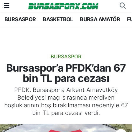
BURSASPOR
BASKETBOL
BURSA AMATÖR
F
Bursaspor
Bursa Nöbetçi Eczaneler
Futbol
Bursa Hava Durumu
Basketbol
Bursa Namaz Vakitleri
BURSASPOR
Bursaspor’a PFDK’dan 67
Bursa Amatör
Bursa Trafik Yoğunluk Haritası
bin TL para cezası
Hentbol
TFF 2.Lig Kırmızı Grup Puan Durumu ve Fikstü
PFDK, Bursaspor’a Arkent Arnavutköy
Belediyesi maçı sırasında merdiven
Voleybol
Tüm Manşetler
boşluklarının boş bırakılmaması nedeniyle 67
bin TL para cezası verdi.
Genel
Son Dakika Haberleri
Haber Arşivi