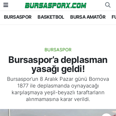
BURSASPOR
BASKETBOL
BURSA AMATÖR
F
Bursaspor
Bursa Nöbetçi Eczaneler
Futbol
Bursa Hava Durumu
Basketbol
Bursa Namaz Vakitleri
BURSASPOR
Bursaspor’a deplasman
Bursa Amatör
Bursa Trafik Yoğunluk Haritası
yasağı geldi!
Hentbol
TFF 2.Lig Kırmızı Grup Puan Durumu ve Fikstü
Bursaspor’un 8 Aralık Pazar günü Bornova
1877 ile deplasmanda oynayacağı
Voleybol
Tüm Manşetler
karşılaşmaya yeşil-beyazlı taraftarların
alınmamasına karar verildi.
Genel
Son Dakika Haberleri
Haber Arşivi