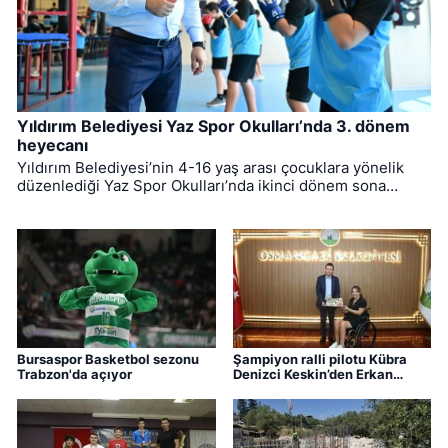
Yıldırım Belediyesi Yaz Spor Okulları’nda 3. dönem
heyecanı
Yıldırım Belediyesi’nin 4-16 yaş arası çocuklara yönelik
düzenlediği Yaz Spor Okulları’nda ikinci dönem sona
ererken, üçüncü dönem eğitimleri için kayıt süreci devam
ediyor.
Bursaspor Basketbol sezonu
Şampiyon ralli pilotu Kübra
Trabzon'da açıyor
Denizci Keskin’den Erkan
Aydın’a ziyaret