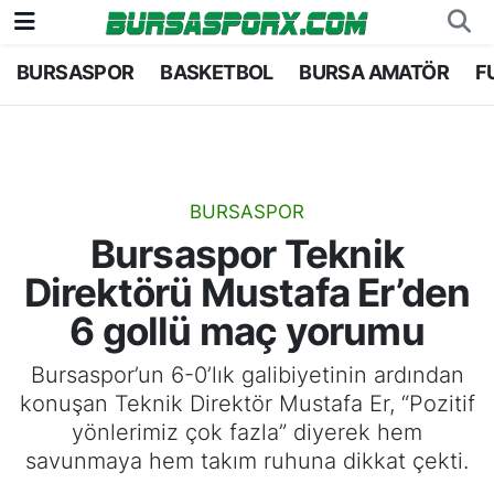
BURSASPOR
BASKETBOL
BURSA AMATÖR
F
Bursaspor
Bursa Nöbetçi Eczaneler
Futbol
Bursa Hava Durumu
Basketbol
Bursa Namaz Vakitleri
BURSASPOR
Bursaspor Teknik
Bursa Amatör
Bursa Trafik Yoğunluk Haritası
Direktörü Mustafa Er’den
Hentbol
TFF 1.Lig Puan Durumu ve Fikstür
6 gollü maç yorumu
Voleybol
Tüm Manşetler
Bursaspor’un 6-0’lık galibiyetinin ardından
konuşan Teknik Direktör Mustafa Er, “Pozitif
Genel
Son Dakika Haberleri
yönlerimiz çok fazla” diyerek hem
savunmaya hem takım ruhuna dikkat çekti.
Haber Arşivi