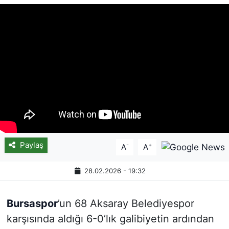
Paylaş
-
+
A
A
28.02.2026 - 19:32
Bursaspor
’un 68 Aksaray Belediyespor
karşısında aldığı 6-0’lık galibiyetin ardından