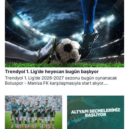
Trendyol 1. Lig’de heyecan bugün başlıyor
Trendyol 1. Lig'de 2026-2027 sezonu bugün oynanacak
Boluspor - Manisa FK karşılaşmasıyla start alıyor.
Bursaspor ise ligin ilk haftasında pazar günü deplasmanda
Bodrum FK ile kozlarını paylaşacak.