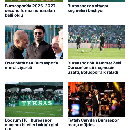
Bursaspor’da 2026-2027
Bursaspor’da altyapı
sezonu forma numaraları
seçmeleri başlıyor
belli oldu
Özer Matlı’dan Bursaspor’a
Bursaspor Muhammet Zeki
moral ziyareti
Dursun'un sözleşmesini
uzattı, Boluspor'a kiraladı
Bodrum FK – Bursaspor
Fettah Can'dan Bursaspor
maçının biletleri çıktığı gibi
marşı müjdesi
bitti