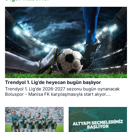
Trendyol 1. Lig’de heyecan bugün başlıyor
Trendyol 1. Lig'de 2026-2027 sezonu bugün oynanacak
Boluspor - Manisa FK karşılaşmasıyla start alıyor.
Bursaspor ise ligin ilk haftasında pazar günü deplasmanda
Bodrum FK ile kozlarını paylaşacak.