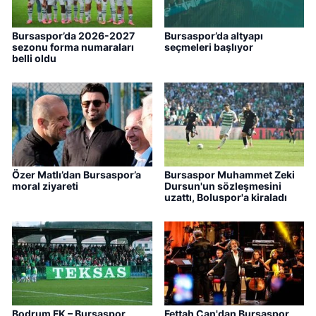
Bursaspor’da 2026-2027
Bursaspor’da altyapı
sezonu forma numaraları
seçmeleri başlıyor
belli oldu
Özer Matlı’dan Bursaspor’a
Bursaspor Muhammet Zeki
moral ziyareti
Dursun'un sözleşmesini
uzattı, Boluspor'a kiraladı
Bodrum FK – Bursaspor
Fettah Can'dan Bursaspor