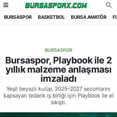
BURSASPOR
BASKETBOL
BURSA AMATÖR
F
Bursaspor
Bursa Nöbetçi Eczaneler
Futbol
Bursa Hava Durumu
Basketbol
Bursa Namaz Vakitleri
BURSASPOR
Bursaspor, Playbook ile 2
Bursa Amatör
Bursa Trafik Yoğunluk Haritası
yıllık malzeme anlaşması
Hentbol
TFF 1.Lig Puan Durumu ve Fikstür
imzaladı
Voleybol
Tüm Manşetler
Yeşil beyazlı kulüp, 2025–2027 sezonlarını
kapsayan tedarik iş birliği için Playbook ile el
Genel
Son Dakika Haberleri
sıkıştı.
Haber Arşivi