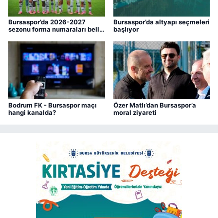
Bursaspor’da 2026-2027
Bursaspor’da altyapı seçmeleri
sezonu forma numaraları belli
başlıyor
oldu
Bodrum FK - Bursaspor maçı
Özer Matlı’dan Bursaspor’a
hangi kanalda?
moral ziyareti