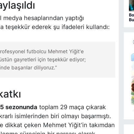
ylaşıldı
Bo
al medya hesaplarından yaptığı
Bu
ha
a teşekkür ederek şu ifadeleri kullandı:
ofesyonel futbolcu Mehmet Yiğit'e
üstün gayretleri için teşekkür ediyor;
de başarılar diliyoruz.”
katkı
5 sezonunda
toplam 29 maça çıkarak
arlı isimlerinden biri olmayı başarmıştı.
yle dikkat çeken Mehmet Yiğit’in takımdan
ilenme sürecinin bir parçası olarak