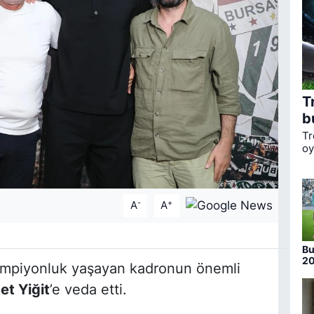
T
b
Tr
oy
ka
li
Bo
-
+
A
A
Bu
20
şampiyonluk yaşayan kadronun önemli
nu
t Yiğit
’e veda etti.