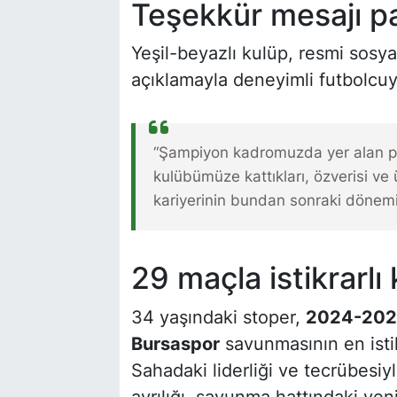
Teşekkür mesajı pa
Yeşil-beyazlı kulüp, resmi sosy
açıklamayla deneyimli futbolcuy
“Şampiyon kadromuzda yer alan pr
kulübümüze kattıkları, özverisi ve 
kariyerinin bundan sonraki dönemin
29 maçla istikrarlı 
34 yaşındaki stoper,
2024-202
Bursaspor
savunmasının en istikr
Sahadaki liderliği ve tecrübesi
ayrılığı, savunma hattındaki yen