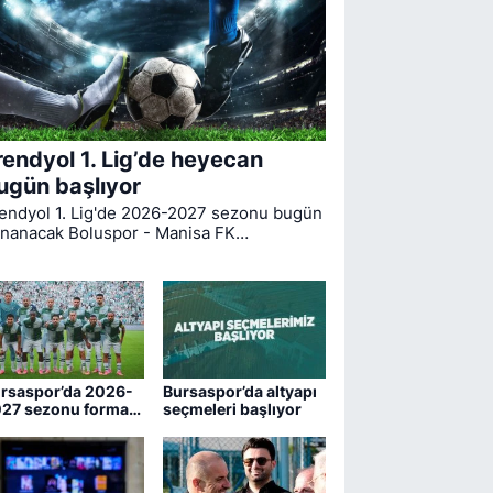
rendyol 1. Lig’de heyecan
ugün başlıyor
endyol 1. Lig'de 2026-2027 sezonu bugün
nanacak Boluspor - Manisa FK
rşılaşmasıyla start alıyor. Bursaspor ise
gin ilk haftasında pazar günü deplasmanda
drum FK ile kozlarını paylaşacak.
rsaspor’da 2026-
Bursaspor’da altyapı
27 sezonu forma
seçmeleri başlıyor
maraları belli oldu