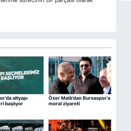
r’da altyapı
Özer Matlı’dan Bursaspor’a
i başlıyor
moral ziyareti