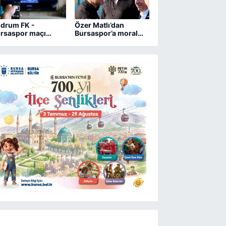
drum FK -
Özer Matlı’dan
rsaspor maçı
Bursaspor’a moral
ngi kanalda?
ziyareti