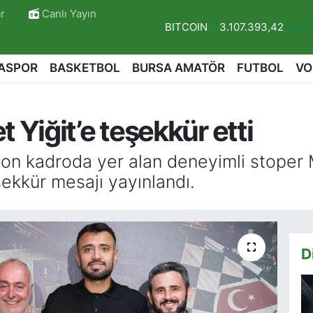
BITCOIN
3.107.393,42
%1.2
r
Canlı Yayın
DOLAR
47,7106
%0.17
EURO
55,1652
%0.27
ASPOR
BASKETBOL
BURSA AMATÖR
FUTBOL
VO
STERLİN
64,4046
%0.35
GRAM ALTIN
6648.99
%2.5
Yiğit’e teşekkür etti
BİST100
13.773
%-19
yon kadroda yer alan deneyimli stoper 
ekkür mesajı yayınlandı.
D