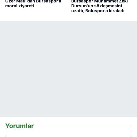
Özer Matlı’dan Bursaspor’a
Bursaspor Muhammet Zeki
moral ziyareti
Dursun'un sözleşmesini
uzattı, Boluspor'a kiraladı
Yorumlar