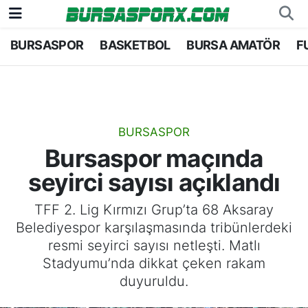
BURSASPOR
BASKETBOL
BURSA AMATÖR
F
Bursaspor
Bursa Nöbetçi Eczaneler
Futbol
Bursa Hava Durumu
Basketbol
Bursa Namaz Vakitleri
BURSASPOR
Bursaspor maçında
Bursa Amatör
Bursa Trafik Yoğunluk Haritası
seyirci sayısı açıklandı
Hentbol
TFF 1.Lig Puan Durumu ve Fikstür
TFF 2. Lig Kırmızı Grup’ta 68 Aksaray
Belediyespor karşılaşmasında tribünlerdeki
Voleybol
Tüm Manşetler
resmi seyirci sayısı netleşti. Matlı
Stadyumu’nda dikkat çeken rakam
Genel
Son Dakika Haberleri
duyuruldu.
Haber Arşivi