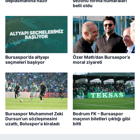
deplasmanına hazır
sezonu forma numaraları
belli oldu
Bursaspor’da altyapı
Özer Matlı’dan Bursaspor’a
seçmeleri başlıyor
moral ziyareti
Bursaspor Muhammet Zeki
Bodrum FK – Bursaspor
Dursun'un sözleşmesini
maçının biletleri çıktığı gibi
uzattı, Boluspor'a kiraladı
bitti