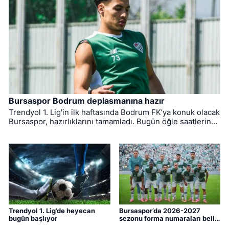
Bursaspor Bodrum deplasmanına hazır
Trendyol 1. Lig'in ilk haftasında Bodrum FK’ya konuk olacak
Bursaspor, hazırlıklarını tamamladı. Bugün öğle saatlerinde
Muğla'ya hareket eden yeşil-beyazlıların mücadelesini
hakem Yiğit Arslan yönetecek.
Trendyol 1. Lig’de heyecan
Bursaspor’da 2026-2027
bugün başlıyor
sezonu forma numaraları belli
oldu