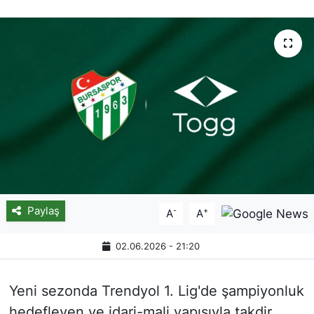
Paylaş
-
+
A
A
02.06.2026 - 21:20
Yeni sezonda Trendyol 1. Lig'de şampiyonluk
hedefleyen ve idari-mali yapısıyla takdir