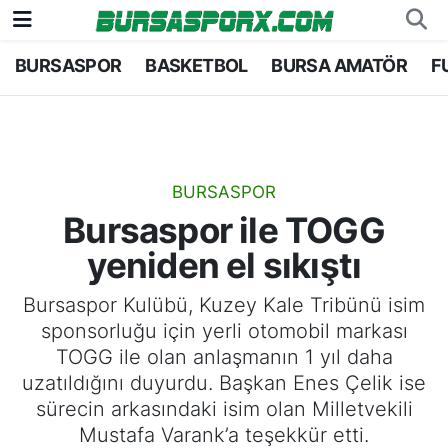
BURSASPOR
BASKETBOL
BURSA AMATÖR
F
Bursaspor
Bursa Nöbetçi Eczaneler
Futbol
Bursa Hava Durumu
Basketbol
Bursa Namaz Vakitleri
BURSASPOR
Bursaspor ile TOGG
Bursa Amatör
Bursa Trafik Yoğunluk Haritası
yeniden el sıkıştı
Hentbol
TFF 1.Lig Puan Durumu ve Fikstür
Bursaspor Kulübü, Kuzey Kale Tribünü isim
sponsorluğu için yerli otomobil markası
Voleybol
Tüm Manşetler
TOGG ile olan anlaşmanın 1 yıl daha
uzatıldığını duyurdu. Başkan Enes Çelik ise
Genel
Son Dakika Haberleri
sürecin arkasındaki isim olan Milletvekili
Mustafa Varank’a teşekkür etti.
Haber Arşivi